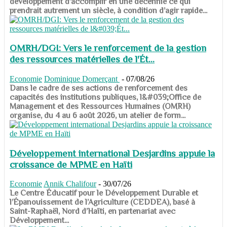
développement d’accomplir en une décennie ce qui
prendrait autrement un siècle, à condition d’agir rapide...
OMRH/DGI: Vers le renforcement de la gestion
des ressources matérielles de l'Ét...
Economie
Dominique Domerçant
-
07/08/26
Dans le cadre de ses actions de renforcement des
capacités des institutions publiques, l&#039;Office de
Management et des Ressources Humaines (OMRH)
organise, du 4 au 6 août 2026, un atelier de form...
Développement international Desjardins appuie la
croissance de MPME en Haïti
Economie
Annik Chalifour
-
30/07/26
​​​​​​​Le Centre Éducatif pour le Développement Durable et
l’Épanouissement de l’Agriculture (CEDDEA), basé à
Saint-Raphaël, Nord d’Haïti, en partenariat avec
Développement...