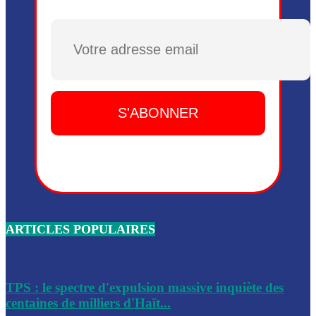
Plusieurs drones explosifs ont été largués dans la zone de 
Dieu, le mardi 2 juin.
Plusieurs drones explosifs ont été largués dans la zone de 
Dieu, le mardi 2 juin.
Leslie Voltaire annonce la remise du pouvoir le 7 février, s
du 3 avril 2024
Médecins Sans Frontières (MSF) annonce la suspension de 
à Bel-Air
Nouveau Numéro d’Identification pour toute demande ou
renouvellement de passeport en Haïti
ARTICLES POPULAIRES
Le consul haïtien à Santiago démissionne, dénonçant les dif
migratoires des Haïtiens
Les forces de l’ordre ont lancé une vaste opération dans le
de Bel-Air et Bas-Delmas
TPS : le spectre d'expulsion massive inquiète des
centaines de milliers d'Haït...