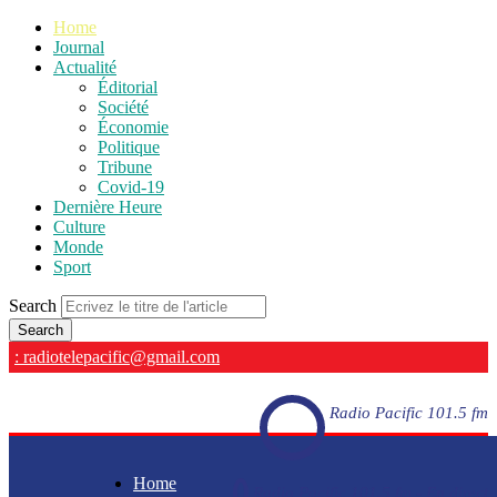
Home
Journal
Actualité
Éditorial
Société
Économie
Politique
Tribune
Covid-19
Dernière Heure
Culture
Monde
Sport
Search
: radiotelepacific@gmail.com
Radio Pacific 101.5 fm
Home
Radio Pacific 101.5 fm - En direct