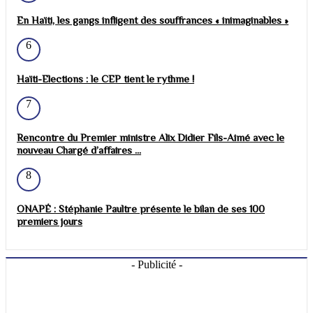
En Haïti, les gangs infligent des souffrances « inimaginables »
6
Haïti-Elections : le CEP tient le rythme !
7
Rencontre du Premier ministre Alix Didier Fils-Aimé avec le
nouveau Chargé d’affaires ...
8
ONAPÉ : Stéphanie Paultre présente le bilan de ses 100
premiers jours
- Publicité -