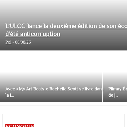
L’ULCC lance la deuxième édition de son éco
d’été anticorruption
Pol
-
08/08/26
Avec « My Art Beats »: Rachelle Scott se livre dans
Plimay Éd
la l...
de J...
ECONOMIE