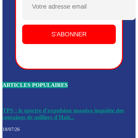
Plusieurs drones explosifs ont été largués dans la zone de 
Dieu, le mardi 2 juin.
Leslie Voltaire annonce la remise du pouvoir le 7 février, s
du 3 avril 2024
Médecins Sans Frontières (MSF) annonce la suspension de 
à Bel-Air
Nouveau Numéro d’Identification pour toute demande ou
renouvellement de passeport en Haïti
ARTICLES POPULAIRES
Le consul haïtien à Santiago démissionne, dénonçant les dif
migratoires des Haïtiens
Les forces de l’ordre ont lancé une vaste opération dans le
de Bel-Air et Bas-Delmas
TPS : le spectre d'expulsion massive inquiète des
centaines de milliers d'Haït...
Les forces de l’ordre ont réussi à neutraliser plusieurs ban
cadre d’une opération
18/07/26