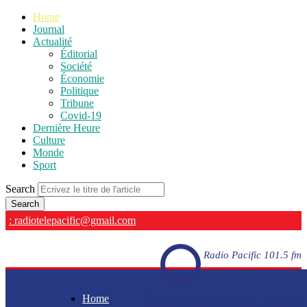
Home
Journal
Actualité
Éditorial
Société
Économie
Politique
Tribune
Covid-19
Dernière Heure
Culture
Monde
Sport
Search
: radiotelepacific@gmail.com
Radio Pacific 101.5 fm
Home
Radio Pacific 101.5 fm - En direct