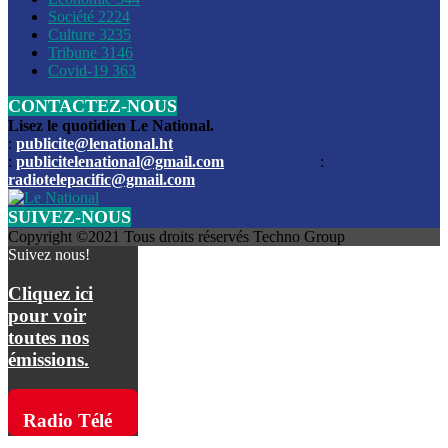
Société
2224
Culture
3235
Les funérailles du journaliste Jimmy Jean tué lors de l’atta
Tribune
3146
par les bandits
Covid-19
363
CONTACTEZ-NOUS
Des échanges de tirs entre les forces de l’ordre et des ban
signalés, mercredi
Lisez le quotidien Le National.
:
publicite@lenational.ht
:
publicitelenational@gmail.com
:
L’ancien directeur general de la police nationale d’Haiti, M
radiotelepacific@gmail.com
a été intronisé, mardi
SUIVEZ-NOUS
L’ex député Prophane Victor sous les verrous de la PNH. Il a
Copyright ©2021 Tous droits réservés Techno Group
dimanche par la DCPJ
Suivez nous!
Plus de 700 nouveaux policiers ont été gradués, vendredi, 
Cliquez ici
de Police nationale d’Haiti
pour voir
toutes nos
Le gouvernement américain a décidé de rembourser les fr
émissions.
dossier pour près de 100.000 migrants
La commission municipale de Pétion-Ville informe avoir pri
Radio Télé
mesures pour renforcer la sécurité