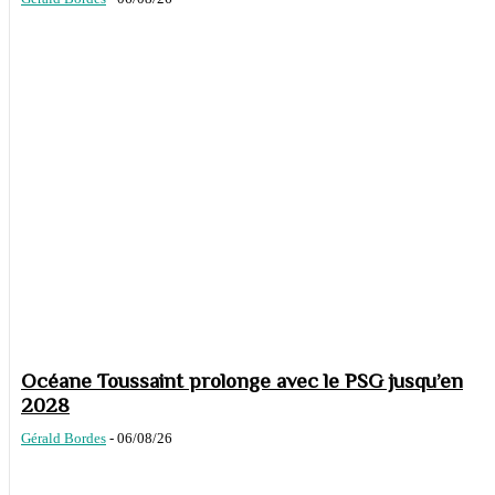
Océane Toussaint prolonge avec le PSG jusqu’en
2028
Gérald Bordes
-
06/08/26