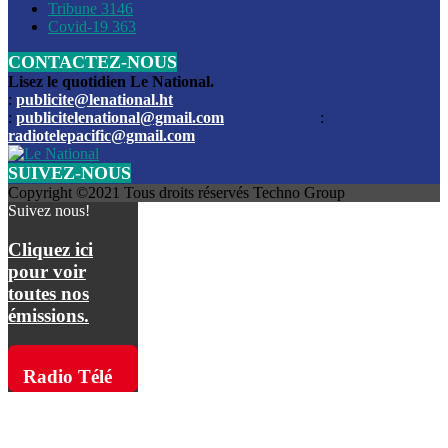
Les funérailles du journaliste Jimmy Jean tué lors de l’atta
Tribune
3146
par les bandits
Covid-19
363
CONTACTEZ-NOUS
Des échanges de tirs entre les forces de l’ordre et des ban
signalés, mercredi
Lisez le quotidien Le National.
:
publicite@lenational.ht
:
publicitelenational@gmail.com
:
L’ancien directeur general de la police nationale d’Haiti, M
radiotelepacific@gmail.com
a été intronisé, mardi
SUIVEZ-NOUS
L’ex député Prophane Victor sous les verrous de la PNH. Il a
Copyright ©2021 Tous droits réservés Techno Group
dimanche par la DCPJ
Suivez nous!
Plus de 700 nouveaux policiers ont été gradués, vendredi, 
Cliquez ici
de Police nationale d’Haiti
pour voir
toutes nos
Le gouvernement américain a décidé de rembourser les fr
émissions.
dossier pour près de 100.000 migrants
La commission municipale de Pétion-Ville informe avoir pri
Radio Télé
mesures pour renforcer la sécurité
Pacific sur
L’Administration fédérale de l’Aviation (FAA) a atténué l’int
vols vers Haïti