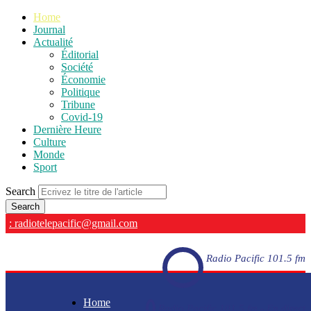
Home
Journal
Actualité
Éditorial
Société
Économie
Politique
Tribune
Covid-19
Dernière Heure
Culture
Monde
Sport
Search
: radiotelepacific@gmail.com
Radio Pacific 101.5 fm
Home
Radio Pacific 101.5 fm - En direct