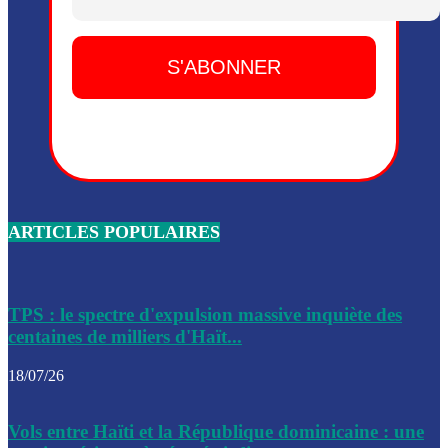
Dieu, le mardi 2 juin.
Leslie Voltaire annonce la remise du pouvoir le 7 février, s
du 3 avril 2024
Médecins Sans Frontières (MSF) annonce la suspension de 
à Bel-Air
Nouveau Numéro d’Identification pour toute demande ou
renouvellement de passeport en Haïti
ARTICLES POPULAIRES
Le consul haïtien à Santiago démissionne, dénonçant les dif
migratoires des Haïtiens
Les forces de l’ordre ont lancé une vaste opération dans le
de Bel-Air et Bas-Delmas
TPS : le spectre d'expulsion massive inquiète des
centaines de milliers d'Haït...
Les forces de l’ordre ont réussi à neutraliser plusieurs ban
cadre d’une opération
18/07/26
Le CEP a publié mardi le nouveau calendrier électoral pour
Vols entre Haïti et la République dominicaine : une
l’organisation des élections dans le pays