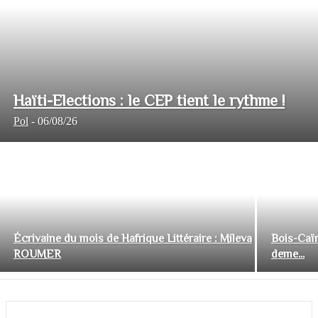
Haïti-Elections : le CEP tient le rythme !
Pol
-
06/08/26
Écrivaine du mois de Hafrique Littéraire : Mileva
Bois-Caïm
ROUMER
deme...