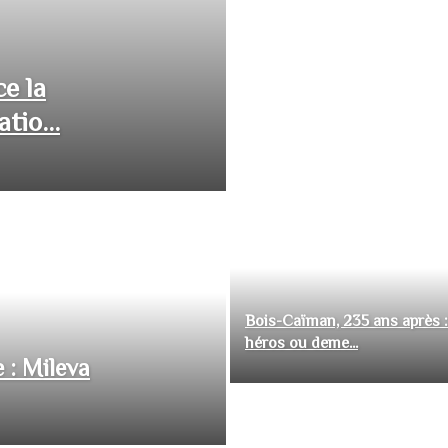
ce la
tio...
Bois-Caïman, 235 ans après :
héros ou deme...
 : Mileva