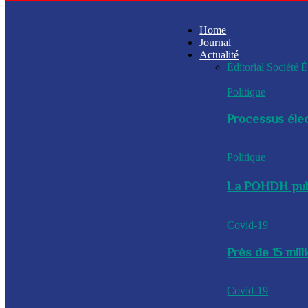
Home
Journal
Actualité
Éditorial
Société
É
Politique
Processus élec
Politique
La POHDH publi
Covid-19
Près de 15 mil
Covid-19