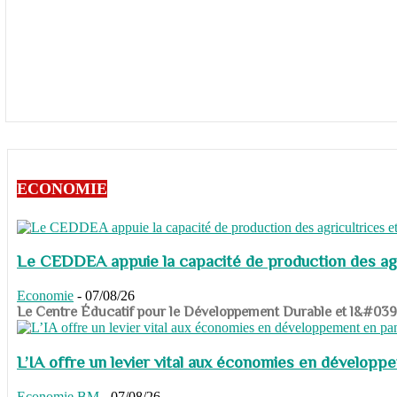
ECONOMIE
Le CEDDEA appuie la capacité de production des agri
Economie
-
07/08/26
​​​​​​​Le Centre Éducatif pour le Développement Durable et l&#
L’IA offre un levier vital aux économies en dévelop
Economie
BM
-
07/08/26