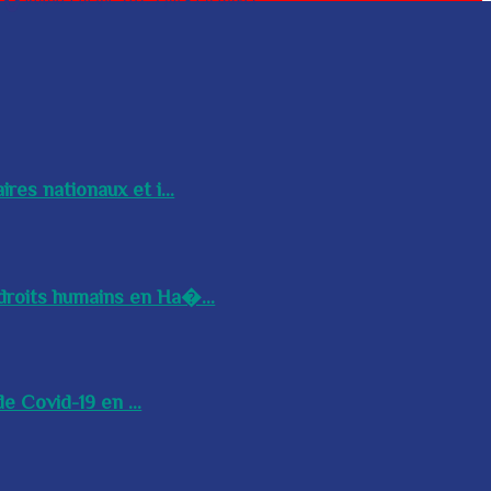
res nationaux et i...
droits humains en Ha�...
e Covid-19 en ...