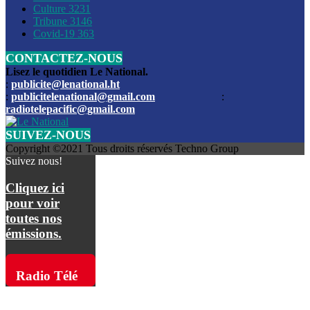
Culture
3231
Les funérailles du journaliste Jimmy Jean tué lors de l’atta
Tribune
3146
par les bandits
Covid-19
363
CONTACTEZ-NOUS
Des échanges de tirs entre les forces de l’ordre et des ban
signalés, mercredi
Lisez le quotidien Le National.
:
publicite@lenational.ht
:
publicitelenational@gmail.com
:
L’ancien directeur general de la police nationale d’Haiti, M
radiotelepacific@gmail.com
a été intronisé, mardi
SUIVEZ-NOUS
L’ex député Prophane Victor sous les verrous de la PNH. Il a
Copyright ©2021 Tous droits réservés Techno Group
dimanche par la DCPJ
Suivez nous!
Plus de 700 nouveaux policiers ont été gradués, vendredi, 
Cliquez ici
de Police nationale d’Haiti
pour voir
toutes nos
Le gouvernement américain a décidé de rembourser les fr
émissions.
dossier pour près de 100.000 migrants
La commission municipale de Pétion-Ville informe avoir pri
Radio Télé
mesures pour renforcer la sécurité
Pacific sur
L’Administration fédérale de l’Aviation (FAA) a atténué l’int