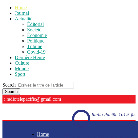
Home
Journal
Actualité
Éditorial
Société
Économie
Politique
Tribune
Covid-19
Dernière Heure
Culture
Monde
Sport
Search
: radiotelepacific@gmail.com
Radio Pacific 101.5 fm
Home
Radio Pacific 101.5 fm - En direct