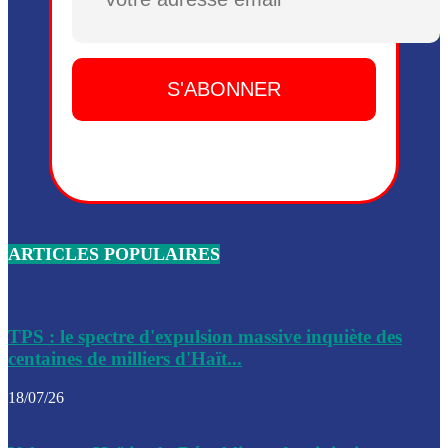
Plusieurs drones explosifs ont été largués dans la zone de 
Dieu, le mardi 2 juin.
Leslie Voltaire annonce la remise du pouvoir le 7 février, s
du 3 avril 2024
Médecins Sans Frontières (MSF) annonce la suspension de 
à Bel-Air
Nouveau Numéro d’Identification pour toute demande ou
renouvellement de passeport en Haïti
ARTICLES POPULAIRES
Le consul haïtien à Santiago démissionne, dénonçant les dif
migratoires des Haïtiens
Les forces de l’ordre ont lancé une vaste opération dans le
de Bel-Air et Bas-Delmas
TPS : le spectre d'expulsion massive inquiète des
centaines de milliers d'Haït...
Les forces de l’ordre ont réussi à neutraliser plusieurs ban
cadre d’une opération
18/07/26
Le CEP a publié mardi le nouveau calendrier électoral pour