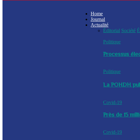
Home
Journal
Actualité
Éditorial
Société
É
Politique
Processus élec
Politique
La POHDH publi
Covid-19
Près de 15 mil
Covid-19