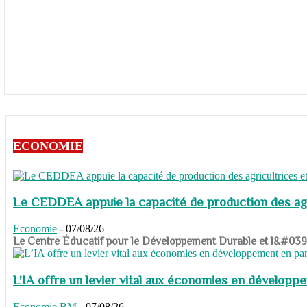
ECONOMIE
Le CEDDEA appuie la capacité de production des agri
Economie
-
07/08/26
​​​​​​​Le Centre Éducatif pour le Développement Durable et l&#
L’IA offre un levier vital aux économies en dévelop
Economie
BM
-
07/08/26