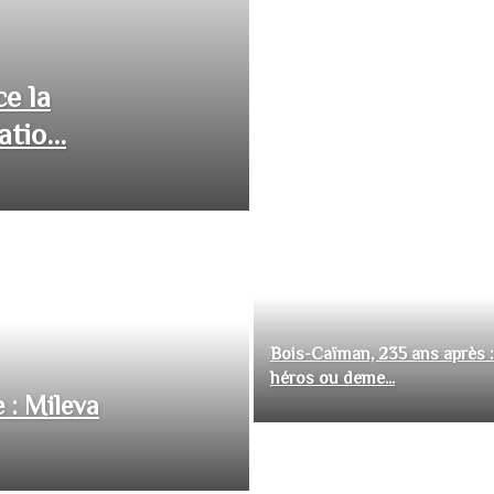
ce la
tio...
Bois-Caïman, 235 ans après :
héros ou deme...
 : Mileva