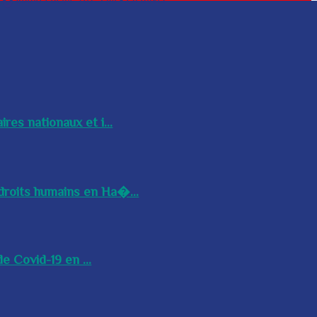
res nationaux et i...
droits humains en Ha�...
e Covid-19 en ...