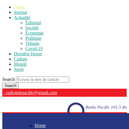
Home
Journal
Actualité
Éditorial
Société
Économie
Politique
Tribune
Covid-19
Dernière Heure
Culture
Monde
Sport
Search
: radiotelepacific@gmail.com
Radio Pacific 101.5 fm
Home
Radio Pacific 101.5 fm - En direct