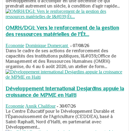
développement d’accomplir en une décennie ce qui
prendrait autrement un siècle, à condition d’agir rapide...
OMRH/DGI: Vers le renforcement de la gestion
des ressources matérielles de l'Ét...
Economie
Dominique Domerçant
-
07/08/26
Dans le cadre de ses actions de renforcement des
capacités des institutions publiques, l&#039;Office de
Management et des Ressources Humaines (OMRH)
organise, du 4 au 6 août 2026, un atelier de form...
Développement international Desjardins appuie la
croissance de MPME en Haïti
Economie
Annik Chalifour
-
30/07/26
​​​​​​​Le Centre Éducatif pour le Développement Durable et
l’Épanouissement de l’Agriculture (CEDDEA), basé à
Saint-Raphaël, Nord d’Haïti, en partenariat avec
Développement...