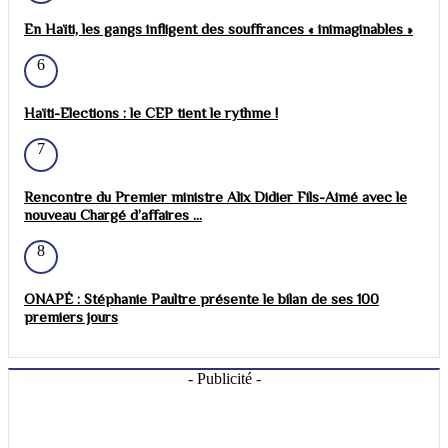
En Haïti, les gangs infligent des souffrances « inimaginables »
6
Haïti-Elections : le CEP tient le rythme !
7
Rencontre du Premier ministre Alix Didier Fils-Aimé avec le
nouveau Chargé d’affaires ...
8
ONAPÉ : Stéphanie Paultre présente le bilan de ses 100
premiers jours
- Publicité -