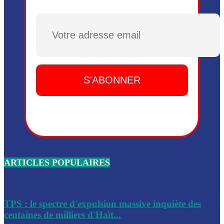
Plusieurs drones explosifs ont été largués dans la zone de 
Dieu, le mardi 2 juin.
Plusieurs drones explosifs ont été largués dans la zone de 
Dieu, le mardi 2 juin.
Leslie Voltaire annonce la remise du pouvoir le 7 février, s
du 3 avril 2024
Médecins Sans Frontières (MSF) annonce la suspension de 
à Bel-Air
Nouveau Numéro d’Identification pour toute demande ou
renouvellement de passeport en Haïti
ARTICLES POPULAIRES
Le consul haïtien à Santiago démissionne, dénonçant les dif
migratoires des Haïtiens
Les forces de l’ordre ont lancé une vaste opération dans le
de Bel-Air et Bas-Delmas
TPS : le spectre d'expulsion massive inquiète des
centaines de milliers d'Haït...