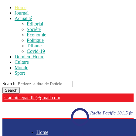
Home
Journal
Actualité
Éditorial
Société
Économie
Politique
Tribune
Covid-19
Dernière Heure
Culture
Monde
Sport
Search
: radiotelepacific@gmail.com
Radio Pacific 101.5 fm
Home
Radio Pacific 101.5 fm - En direct