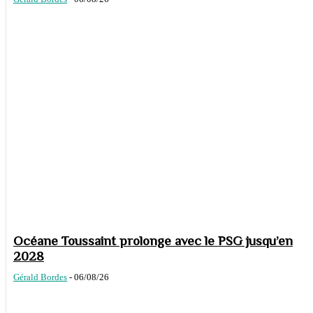
Océane Toussaint prolonge avec le PSG jusqu’en
2028
Gérald Bordes
-
06/08/26