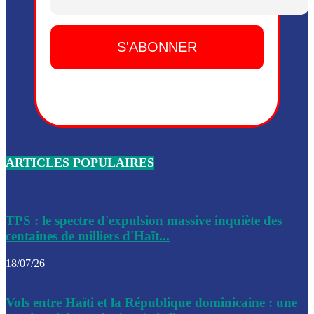
Dieu, le mardi 2 juin.
Leslie Voltaire annonce la remise du pouvoir le 7 février, s
du 3 avril 2024
Médecins Sans Frontières (MSF) annonce la suspension de 
à Bel-Air
Nouveau Numéro d’Identification pour toute demande ou
renouvellement de passeport en Haïti
ARTICLES POPULAIRES
Le consul haïtien à Santiago démissionne, dénonçant les dif
migratoires des Haïtiens
Les forces de l’ordre ont lancé une vaste opération dans le
de Bel-Air et Bas-Delmas
TPS : le spectre d'expulsion massive inquiète des
centaines de milliers d'Haït...
Les forces de l’ordre ont réussi à neutraliser plusieurs ban
cadre d’une opération
18/07/26
Le CEP a publié mardi le nouveau calendrier électoral pour
Vols entre Haïti et la République dominicaine : une
l’organisation des élections dans le pays