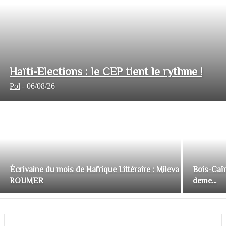
Haïti-Elections : le CEP tient le rythme !
Pol
-
06/08/26
Écrivaine du mois de Hafrique Littéraire : Mileva
Bois-Caïm
ROUMER
deme...