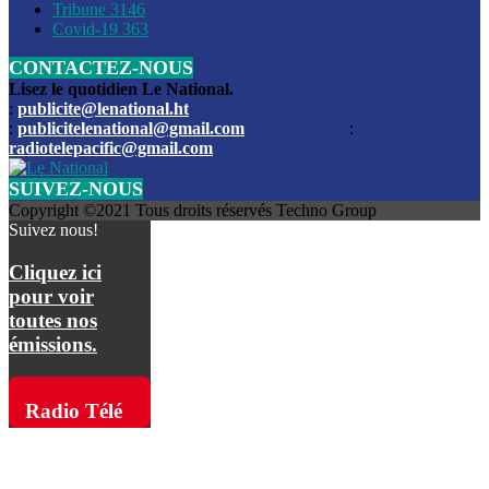
Les funérailles du journaliste Jimmy Jean tué lors de l’atta
Tribune
3146
par les bandits
Covid-19
363
CONTACTEZ-NOUS
Des échanges de tirs entre les forces de l’ordre et des ban
signalés, mercredi
Lisez le quotidien Le National.
:
publicite@lenational.ht
:
publicitelenational@gmail.com
:
L’ancien directeur general de la police nationale d’Haiti, M
radiotelepacific@gmail.com
a été intronisé, mardi
SUIVEZ-NOUS
L’ex député Prophane Victor sous les verrous de la PNH. Il a
Copyright ©2021 Tous droits réservés Techno Group
dimanche par la DCPJ
Suivez nous!
Plus de 700 nouveaux policiers ont été gradués, vendredi, 
Cliquez ici
de Police nationale d’Haiti
pour voir
toutes nos
Le gouvernement américain a décidé de rembourser les fr
émissions.
dossier pour près de 100.000 migrants
La commission municipale de Pétion-Ville informe avoir pri
Radio Télé
mesures pour renforcer la sécurité
Pacific sur
L’Administration fédérale de l’Aviation (FAA) a atténué l’int
vols vers Haïti