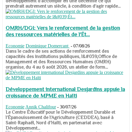
développement d’accomplir en une décennie ce qui
prendrait autrement un siècle, à condition d’agir rapide...
OMRH/DGI: Vers le renforcement de la gestion
des ressources matérielles de l'Ét...
Economie
Dominique Domerçant
-
07/08/26
Dans le cadre de ses actions de renforcement des
capacités des institutions publiques, l&#039;Office de
Management et des Ressources Humaines (OMRH)
organise, du 4 au 6 août 2026, un atelier de form...
Développement international Desjardins appuie la
croissance de MPME en Haïti
Economie
Annik Chalifour
-
30/07/26
​​​​​​​Le Centre Éducatif pour le Développement Durable et
l’Épanouissement de l’Agriculture (CEDDEA), basé à
Saint-Raphaël, Nord d’Haïti, en partenariat avec
Développement...