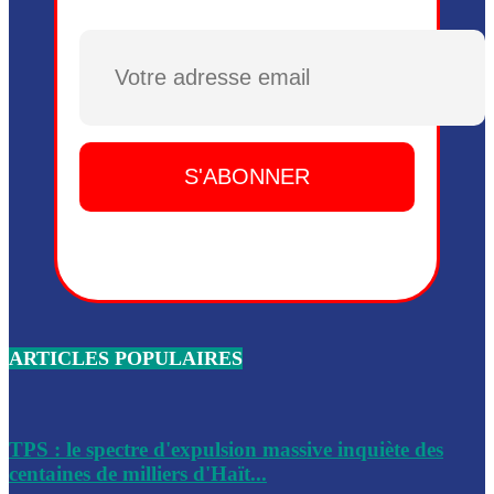
Plusieurs drones explosifs ont été largués dans la zone de 
Dieu, le mardi 2 juin.
Plusieurs drones explosifs ont été largués dans la zone de 
Dieu, le mardi 2 juin.
Leslie Voltaire annonce la remise du pouvoir le 7 février, s
du 3 avril 2024
Médecins Sans Frontières (MSF) annonce la suspension de 
à Bel-Air
Nouveau Numéro d’Identification pour toute demande ou
renouvellement de passeport en Haïti
ARTICLES POPULAIRES
Le consul haïtien à Santiago démissionne, dénonçant les dif
migratoires des Haïtiens
Les forces de l’ordre ont lancé une vaste opération dans le
de Bel-Air et Bas-Delmas
TPS : le spectre d'expulsion massive inquiète des
centaines de milliers d'Haït...