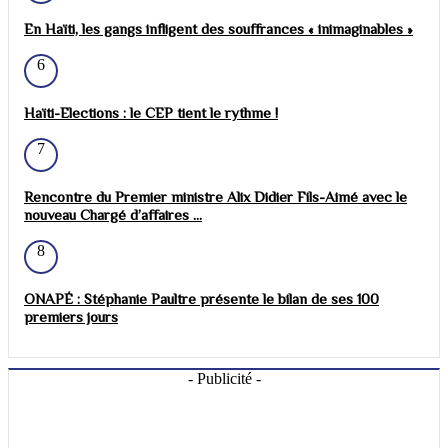
En Haïti, les gangs infligent des souffrances « inimaginables »
6
Haïti-Elections : le CEP tient le rythme !
7
Rencontre du Premier ministre Alix Didier Fils-Aimé avec le
nouveau Chargé d’affaires ...
8
ONAPÉ : Stéphanie Paultre présente le bilan de ses 100
premiers jours
- Publicité -