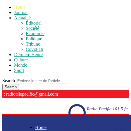
Home
Journal
Actualité
Éditorial
Société
Économie
Politique
Tribune
Covid-19
Dernière Heure
Culture
Monde
Sport
Search
: radiotelepacific@gmail.com
Radio Pacific 101.5 fm
Home
Radio Pacific 101.5 fm - En direct