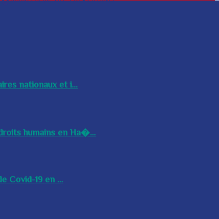
res nationaux et i...
droits humains en Ha�...
e Covid-19 en ...