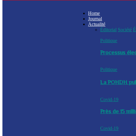
Home
Journal
Actualité
Éditorial
Société
É
Politique
Processus élec
Politique
La POHDH publi
Covid-19
Près de 15 mil
Covid-19