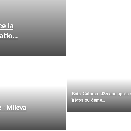
ce la
tio...
Bois-Caïman, 235 ans après :
héros ou deme...
 : Mileva