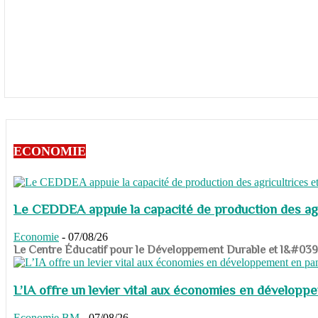
ECONOMIE
Le CEDDEA appuie la capacité de production des agri
Economie
-
07/08/26
​​​​​​​Le Centre Éducatif pour le Développement Durable et l&#
L’IA offre un levier vital aux économies en dévelop
Economie
BM
-
07/08/26