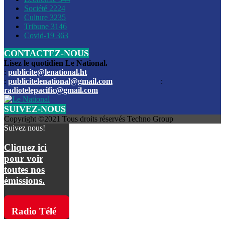
Société
2224
Culture
3235
Les funérailles du journaliste Jimmy Jean tué lors de l’atta
Tribune
3146
par les bandits
Covid-19
363
CONTACTEZ-NOUS
Des échanges de tirs entre les forces de l’ordre et des ban
signalés, mercredi
Lisez le quotidien Le National.
:
publicite@lenational.ht
:
publicitelenational@gmail.com
:
L’ancien directeur general de la police nationale d’Haiti, M
radiotelepacific@gmail.com
a été intronisé, mardi
SUIVEZ-NOUS
L’ex député Prophane Victor sous les verrous de la PNH. Il a
Copyright ©2021 Tous droits réservés Techno Group
dimanche par la DCPJ
Suivez nous!
Plus de 700 nouveaux policiers ont été gradués, vendredi, 
Cliquez ici
de Police nationale d’Haiti
pour voir
toutes nos
Le gouvernement américain a décidé de rembourser les fr
émissions.
dossier pour près de 100.000 migrants
La commission municipale de Pétion-Ville informe avoir pri
Radio Télé
mesures pour renforcer la sécurité