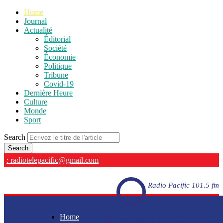
Home
Journal
Actualité
Éditorial
Société
Économie
Politique
Tribune
Covid-19
Dernière Heure
Culture
Monde
Sport
Search
: radiotelepacific@gmail.com
Radio Pacific 101.5 fm
Home
Radio Pacific 101.5 fm - En direct