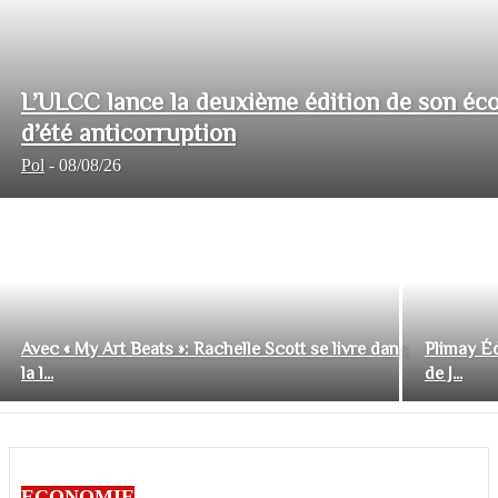
L’ULCC lance la deuxième édition de son éco
d’été anticorruption
Pol
-
08/08/26
Avec « My Art Beats »: Rachelle Scott se livre dans
Plimay Éd
la l...
de J...
ECONOMIE