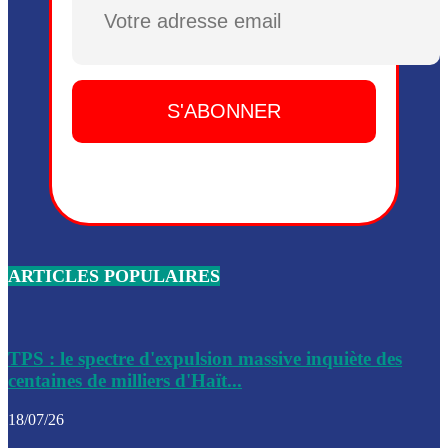
Plusieurs drones explosifs ont été largués dans la zone de 
Dieu, le mardi 2 juin.
Leslie Voltaire annonce la remise du pouvoir le 7 février, s
du 3 avril 2024
Médecins Sans Frontières (MSF) annonce la suspension de 
à Bel-Air
Nouveau Numéro d’Identification pour toute demande ou
renouvellement de passeport en Haïti
ARTICLES POPULAIRES
Le consul haïtien à Santiago démissionne, dénonçant les dif
migratoires des Haïtiens
Les forces de l’ordre ont lancé une vaste opération dans le
de Bel-Air et Bas-Delmas
TPS : le spectre d'expulsion massive inquiète des
centaines de milliers d'Haït...
Les forces de l’ordre ont réussi à neutraliser plusieurs ban
cadre d’une opération
18/07/26