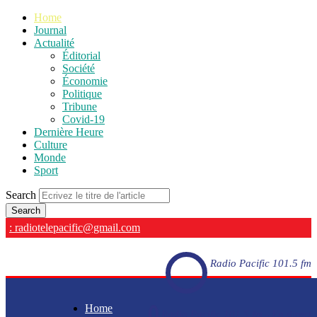
Home
Journal
Actualité
Éditorial
Société
Économie
Politique
Tribune
Covid-19
Dernière Heure
Culture
Monde
Sport
Search
: radiotelepacific@gmail.com
Radio Pacific 101.5 fm
Home
Radio Pacific 101.5 fm - En direct