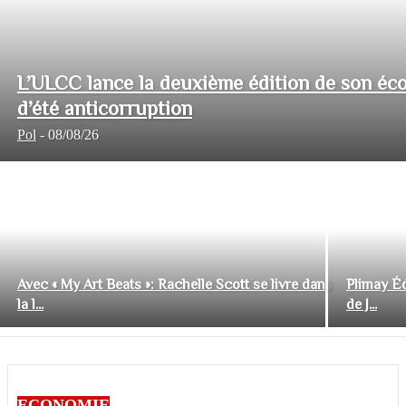
L’ULCC lance la deuxième édition de son éco
d’été anticorruption
Pol
-
08/08/26
Avec « My Art Beats »: Rachelle Scott se livre dans
Plimay Éd
la l...
de J...
ECONOMIE