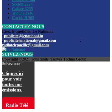
Société
2224
Culture
3235
Les funérailles du journaliste Jimmy Jean tué lors de l’atta
Tribune
3146
par les bandits
Covid-19
363
CONTACTEZ-NOUS
Des échanges de tirs entre les forces de l’ordre et des ban
signalés, mercredi
Lisez le quotidien Le National.
:
publicite@lenational.ht
:
publicitelenational@gmail.com
:
L’ancien directeur general de la police nationale d’Haiti, M
radiotelepacific@gmail.com
a été intronisé, mardi
SUIVEZ-NOUS
L’ex député Prophane Victor sous les verrous de la PNH. Il a
Copyright ©2021 Tous droits réservés Techno Group
dimanche par la DCPJ
Suivez nous!
Plus de 700 nouveaux policiers ont été gradués, vendredi, 
Cliquez ici
de Police nationale d’Haiti
pour voir
toutes nos
Le gouvernement américain a décidé de rembourser les fr
émissions.
dossier pour près de 100.000 migrants
La commission municipale de Pétion-Ville informe avoir pri
Radio Télé
mesures pour renforcer la sécurité