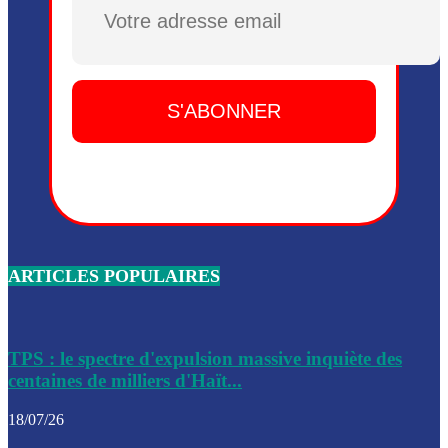
Plusieurs drones explosifs ont été largués dans la zone de 
Dieu, le mardi 2 juin.
Leslie Voltaire annonce la remise du pouvoir le 7 février, s
du 3 avril 2024
Médecins Sans Frontières (MSF) annonce la suspension de 
à Bel-Air
Nouveau Numéro d’Identification pour toute demande ou
renouvellement de passeport en Haïti
ARTICLES POPULAIRES
Le consul haïtien à Santiago démissionne, dénonçant les dif
migratoires des Haïtiens
Les forces de l’ordre ont lancé une vaste opération dans le
de Bel-Air et Bas-Delmas
TPS : le spectre d'expulsion massive inquiète des
centaines de milliers d'Haït...
Les forces de l’ordre ont réussi à neutraliser plusieurs ban
cadre d’une opération
18/07/26