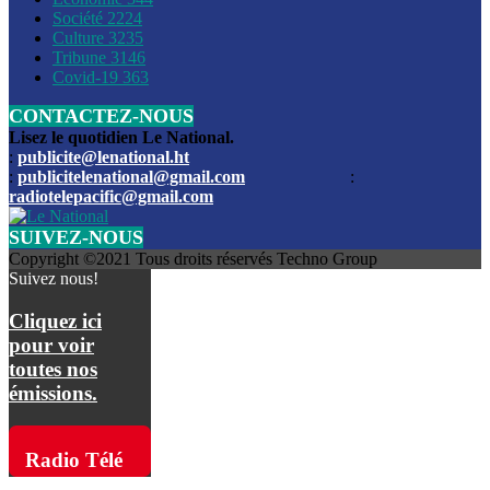
Société
2224
Culture
3235
Les funérailles du journaliste Jimmy Jean tué lors de l’atta
Tribune
3146
par les bandits
Covid-19
363
CONTACTEZ-NOUS
Des échanges de tirs entre les forces de l’ordre et des ban
signalés, mercredi
Lisez le quotidien Le National.
:
publicite@lenational.ht
:
publicitelenational@gmail.com
:
L’ancien directeur general de la police nationale d’Haiti, M
radiotelepacific@gmail.com
a été intronisé, mardi
SUIVEZ-NOUS
L’ex député Prophane Victor sous les verrous de la PNH. Il a
Copyright ©2021 Tous droits réservés Techno Group
dimanche par la DCPJ
Suivez nous!
Plus de 700 nouveaux policiers ont été gradués, vendredi, 
Cliquez ici
de Police nationale d’Haiti
pour voir
toutes nos
Le gouvernement américain a décidé de rembourser les fr
émissions.
dossier pour près de 100.000 migrants
La commission municipale de Pétion-Ville informe avoir pri
Radio Télé
mesures pour renforcer la sécurité