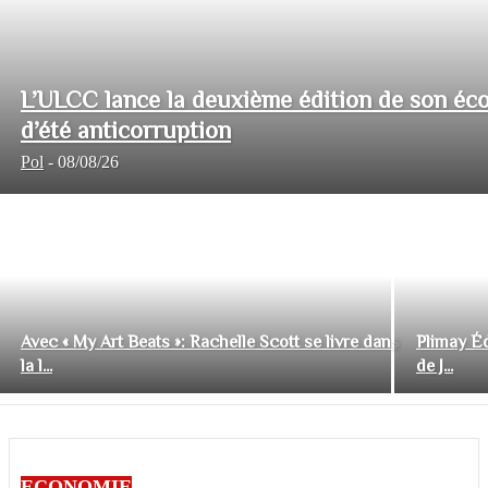
L’ULCC lance la deuxième édition de son éco
d’été anticorruption
Pol
-
08/08/26
Avec « My Art Beats »: Rachelle Scott se livre dans
Plimay Éd
la l...
de J...
ECONOMIE