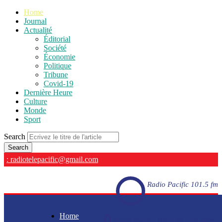
Home
Journal
Actualité
Éditorial
Société
Économie
Politique
Tribune
Covid-19
Dernière Heure
Culture
Monde
Sport
Search
: radiotelepacific@gmail.com
Radio Pacific 101.5 fm
Home
Radio Pacific 101.5 fm - En direct