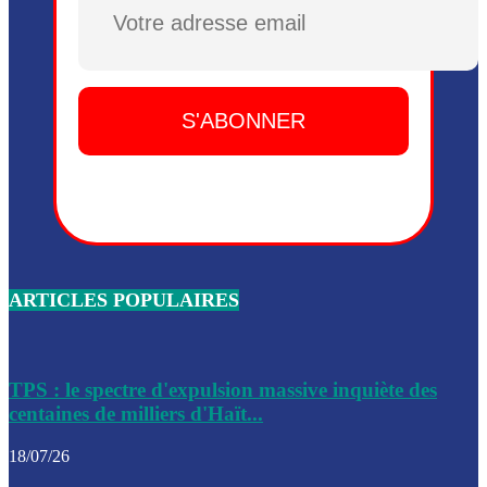
Plusieurs drones explosifs ont été largués dans la zone de 
Dieu, le mardi 2 juin.
Leslie Voltaire annonce la remise du pouvoir le 7 février, s
du 3 avril 2024
Médecins Sans Frontières (MSF) annonce la suspension de 
à Bel-Air
Nouveau Numéro d’Identification pour toute demande ou
renouvellement de passeport en Haïti
ARTICLES POPULAIRES
Le consul haïtien à Santiago démissionne, dénonçant les dif
migratoires des Haïtiens
Les forces de l’ordre ont lancé une vaste opération dans le
de Bel-Air et Bas-Delmas
TPS : le spectre d'expulsion massive inquiète des
centaines de milliers d'Haït...
Les forces de l’ordre ont réussi à neutraliser plusieurs ban
cadre d’une opération
18/07/26