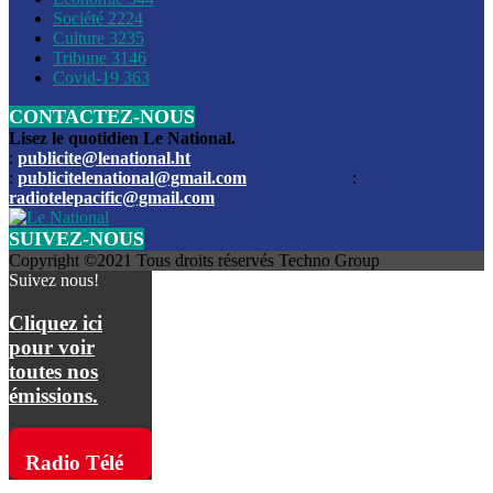
Société
2224
Culture
3235
Les funérailles du journaliste Jimmy Jean tué lors de l’atta
Tribune
3146
par les bandits
Covid-19
363
CONTACTEZ-NOUS
Des échanges de tirs entre les forces de l’ordre et des ban
signalés, mercredi
Lisez le quotidien Le National.
:
publicite@lenational.ht
:
publicitelenational@gmail.com
:
L’ancien directeur general de la police nationale d’Haiti, M
radiotelepacific@gmail.com
a été intronisé, mardi
SUIVEZ-NOUS
L’ex député Prophane Victor sous les verrous de la PNH. Il a
Copyright ©2021 Tous droits réservés Techno Group
dimanche par la DCPJ
Suivez nous!
Plus de 700 nouveaux policiers ont été gradués, vendredi, 
Cliquez ici
de Police nationale d’Haiti
pour voir
toutes nos
Le gouvernement américain a décidé de rembourser les fr
émissions.
dossier pour près de 100.000 migrants
La commission municipale de Pétion-Ville informe avoir pri
Radio Télé
mesures pour renforcer la sécurité