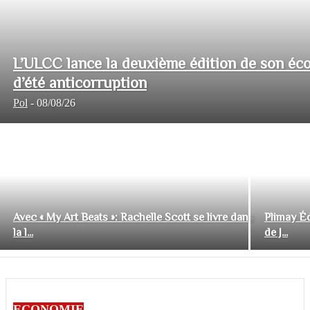
L’ULCC lance la deuxième édition de son éco
d’été anticorruption
Pol
-
08/08/26
Avec « My Art Beats »: Rachelle Scott se livre dans
Plimay Éd
la l...
de J...
ECONOMIE