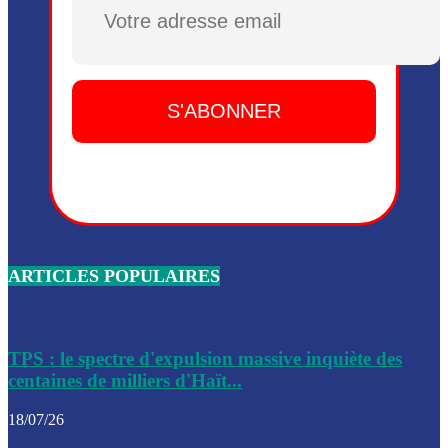
Plusieurs drones explosifs ont été largués dans la zone de 
Dieu, le mardi 2 juin.
Leslie Voltaire annonce la remise du pouvoir le 7 février, s
du 3 avril 2024
Médecins Sans Frontières (MSF) annonce la suspension de 
à Bel-Air
Nouveau Numéro d’Identification pour toute demande ou
renouvellement de passeport en Haïti
ARTICLES POPULAIRES
Le consul haïtien à Santiago démissionne, dénonçant les dif
migratoires des Haïtiens
Les forces de l’ordre ont lancé une vaste opération dans le
de Bel-Air et Bas-Delmas
TPS : le spectre d'expulsion massive inquiète des
centaines de milliers d'Haït...
Les forces de l’ordre ont réussi à neutraliser plusieurs ban
cadre d’une opération
18/07/26