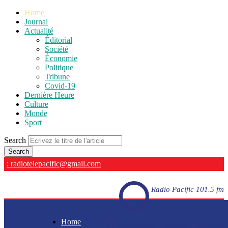
Home
Journal
Actualité
Éditorial
Société
Économie
Politique
Tribune
Covid-19
Dernière Heure
Culture
Monde
Sport
Search
: radiotelepacific@gmail.com
Radio Pacific 101.5 fm
Home
Radio Pacific 101.5 fm - En direct