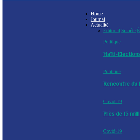
Home
Journal
Actualité
Éditorial
Société
É
Politique
Haïti-Elections
Politique
Rencontre du P
Covid-19
Près de 15 mil
Covid-19