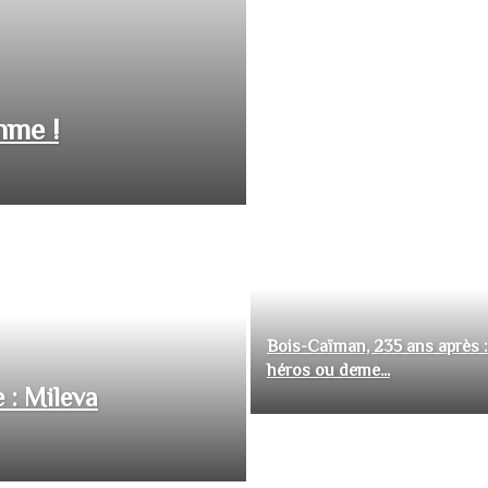
hme !
Bois-Caïman, 235 ans après :
héros ou deme...
 : Mileva