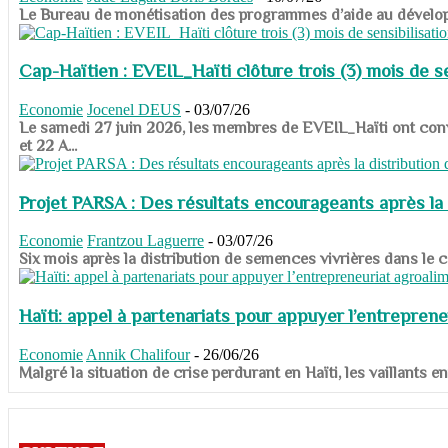
​​​​​​​Le Bureau de monétisation des programmes d’aide au dévelo
Cap-Haïtien : EVEIL_Haïti clôture trois (3) mois de sen
Economie
Jocenel DEUS
-
03/07/26
Le samedi 27 juin 2026, les membres de EVEIL_Haïti ont convié
et 22 A...
Projet PARSA : Des résultats encourageants après la 
Economie
Frantzou Laguerre
-
03/07/26
​​​​​​​Six mois après la distribution de semences vivrières dans 
Haïti: appel à partenariats pour appuyer l’entreprene
Economie
Annik Chalifour
-
26/06/26
​​​​​​​Malgré la situation de crise perdurant en Haïti, les vailla