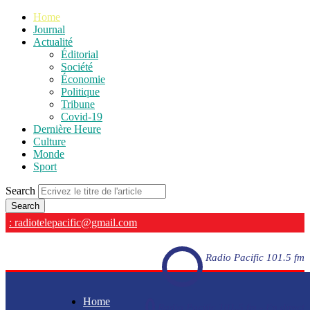
Home
Journal
Actualité
Éditorial
Société
Économie
Politique
Tribune
Covid-19
Dernière Heure
Culture
Monde
Sport
Search
: radiotelepacific@gmail.com
Radio Pacific 101.5 fm
Home
Radio Pacific 101.5 fm - En direct