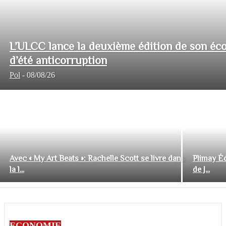
L’ULCC lance la deuxième édition de son éco
d’été anticorruption
Pol
-
08/08/26
Avec « My Art Beats »: Rachelle Scott se livre dans
Plimay Éd
la l...
de J...
ECONOMIE