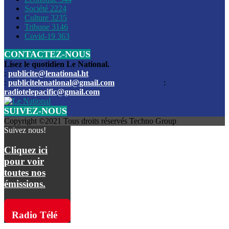
Société
2224
Culture
3235
Les funérailles du journaliste Jimmy Jean tué lors de l’atta
Tribune
3146
par les bandits
Covid-19
363
CONTACTEZ-NOUS
Des échanges de tirs entre les forces de l’ordre et des ban
signalés, mercredi
Lisez le quotidien Le National.
:
publicite@lenational.ht
:
publicitelenational@gmail.com
:
L’ancien directeur general de la police nationale d’Haiti, M
radiotelepacific@gmail.com
a été intronisé, mardi
SUIVEZ-NOUS
L’ex député Prophane Victor sous les verrous de la PNH. Il a
Copyright ©2021 Tous droits réservés Techno Group
dimanche par la DCPJ
Suivez nous!
Plus de 700 nouveaux policiers ont été gradués, vendredi, 
Cliquez ici
de Police nationale d’Haiti
pour voir
toutes nos
Le gouvernement américain a décidé de rembourser les fr
émissions.
dossier pour près de 100.000 migrants
La commission municipale de Pétion-Ville informe avoir pri
Radio Télé
mesures pour renforcer la sécurité