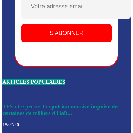
Plusieurs drones explosifs ont été largués dans la zone de 
Dieu, le mardi 2 juin.
Leslie Voltaire annonce la remise du pouvoir le 7 février, s
du 3 avril 2024
Médecins Sans Frontières (MSF) annonce la suspension de 
à Bel-Air
Nouveau Numéro d’Identification pour toute demande ou
renouvellement de passeport en Haïti
ARTICLES POPULAIRES
Le consul haïtien à Santiago démissionne, dénonçant les dif
migratoires des Haïtiens
Les forces de l’ordre ont lancé une vaste opération dans le
de Bel-Air et Bas-Delmas
TPS : le spectre d'expulsion massive inquiète des
centaines de milliers d'Haït...
Les forces de l’ordre ont réussi à neutraliser plusieurs ban
cadre d’une opération
18/07/26