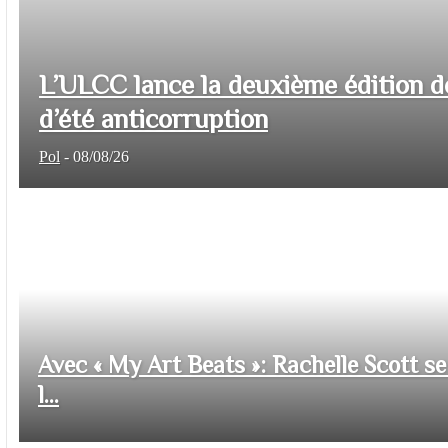
L’ULCC lance la deuxième édition d
d’été anticorruption
Pol
-
08/08/26
Avec « My Art Beats »: Rachelle Scott se 
l...