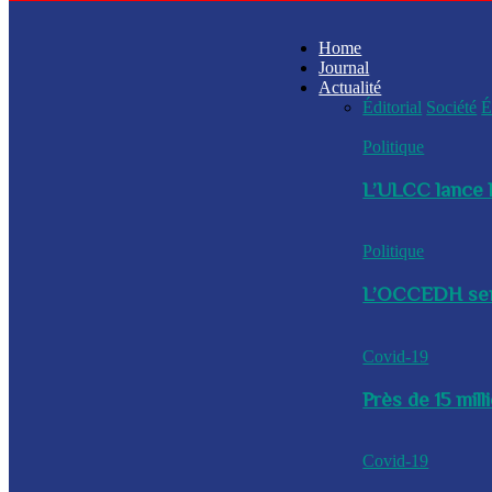
Home
Journal
Actualité
Éditorial
Société
É
Politique
L’ULCC lance l
Politique
L’OCCEDH sensi
Covid-19
Près de 15 mil
Covid-19