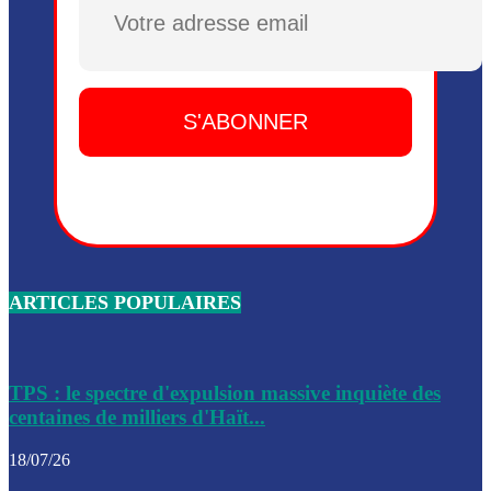
Plusieurs drones explosifs ont été largués dans la zone de 
Dieu, le mardi 2 juin.
Leslie Voltaire annonce la remise du pouvoir le 7 février, s
du 3 avril 2024
Médecins Sans Frontières (MSF) annonce la suspension de 
à Bel-Air
Nouveau Numéro d’Identification pour toute demande ou
renouvellement de passeport en Haïti
ARTICLES POPULAIRES
Le consul haïtien à Santiago démissionne, dénonçant les dif
migratoires des Haïtiens
Les forces de l’ordre ont lancé une vaste opération dans le
de Bel-Air et Bas-Delmas
TPS : le spectre d'expulsion massive inquiète des
centaines de milliers d'Haït...
Les forces de l’ordre ont réussi à neutraliser plusieurs ban
cadre d’une opération
18/07/26