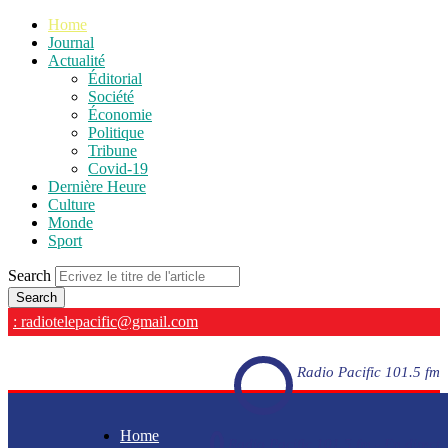
Home
Journal
Actualité
Éditorial
Société
Économie
Politique
Tribune
Covid-19
Dernière Heure
Culture
Monde
Sport
Search
: radiotelepacific@gmail.com
Radio Pacific 101.5 fm
Home
Radio Pacific 101.5 fm - En direct