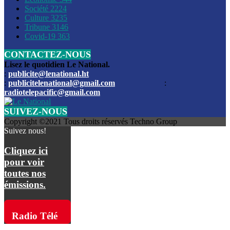
Société
2224
Culture
3235
Les funérailles du journaliste Jimmy Jean tué lors de l’atta
Tribune
3146
par les bandits
Covid-19
363
CONTACTEZ-NOUS
Des échanges de tirs entre les forces de l’ordre et des ban
signalés, mercredi
Lisez le quotidien Le National.
:
publicite@lenational.ht
:
publicitelenational@gmail.com
:
L’ancien directeur general de la police nationale d’Haiti, M
radiotelepacific@gmail.com
a été intronisé, mardi
SUIVEZ-NOUS
L’ex député Prophane Victor sous les verrous de la PNH. Il a
Copyright ©2021 Tous droits réservés Techno Group
dimanche par la DCPJ
Suivez nous!
Plus de 700 nouveaux policiers ont été gradués, vendredi, 
Cliquez ici
de Police nationale d’Haiti
pour voir
toutes nos
Le gouvernement américain a décidé de rembourser les fr
émissions.
dossier pour près de 100.000 migrants
La commission municipale de Pétion-Ville informe avoir pri
Radio Télé
mesures pour renforcer la sécurité