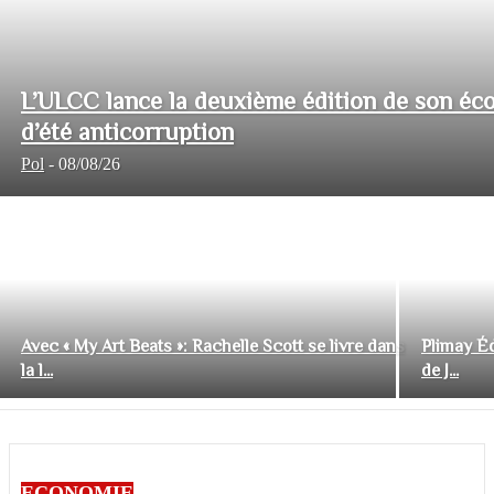
L’ULCC lance la deuxième édition de son éco
d’été anticorruption
Pol
-
08/08/26
Avec « My Art Beats »: Rachelle Scott se livre dans
Plimay Éd
la l...
de J...
ECONOMIE