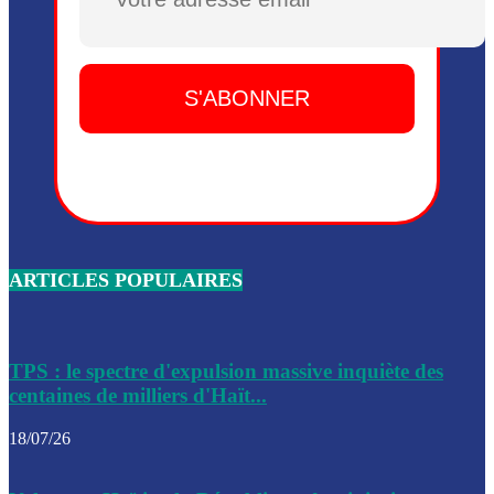
Plusieurs drones explosifs ont été largués dans la zone de 
Dieu, le mardi 2 juin.
Leslie Voltaire annonce la remise du pouvoir le 7 février, s
du 3 avril 2024
Médecins Sans Frontières (MSF) annonce la suspension de 
à Bel-Air
Nouveau Numéro d’Identification pour toute demande ou
renouvellement de passeport en Haïti
ARTICLES POPULAIRES
Le consul haïtien à Santiago démissionne, dénonçant les dif
migratoires des Haïtiens
Les forces de l’ordre ont lancé une vaste opération dans le
de Bel-Air et Bas-Delmas
TPS : le spectre d'expulsion massive inquiète des
centaines de milliers d'Haït...
Les forces de l’ordre ont réussi à neutraliser plusieurs ban
cadre d’une opération
18/07/26
Le CEP a publié mardi le nouveau calendrier électoral pour