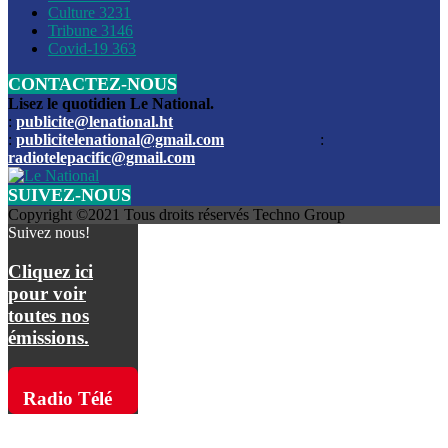
Culture
3231
Les funérailles du journaliste Jimmy Jean tué lors de l’atta
Tribune
3146
par les bandits
Covid-19
363
CONTACTEZ-NOUS
Des échanges de tirs entre les forces de l’ordre et des ban
signalés, mercredi
Lisez le quotidien Le National.
:
publicite@lenational.ht
:
publicitelenational@gmail.com
:
L’ancien directeur general de la police nationale d’Haiti, M
radiotelepacific@gmail.com
a été intronisé, mardi
SUIVEZ-NOUS
L’ex député Prophane Victor sous les verrous de la PNH. Il a
Copyright ©2021 Tous droits réservés Techno Group
dimanche par la DCPJ
Suivez nous!
Plus de 700 nouveaux policiers ont été gradués, vendredi, 
Cliquez ici
de Police nationale d’Haiti
pour voir
toutes nos
Le gouvernement américain a décidé de rembourser les fr
émissions.
dossier pour près de 100.000 migrants
La commission municipale de Pétion-Ville informe avoir pri
Radio Télé
mesures pour renforcer la sécurité
Pacific sur
L’Administration fédérale de l’Aviation (FAA) a atténué l’int