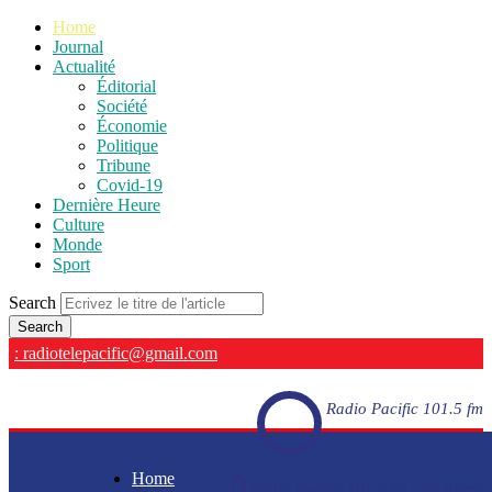
Home
Journal
Actualité
Éditorial
Société
Économie
Politique
Tribune
Covid-19
Dernière Heure
Culture
Monde
Sport
Search
: radiotelepacific@gmail.com
Radio Pacific 101.5 fm
Home
Radio Pacific 101.5 fm - En direct