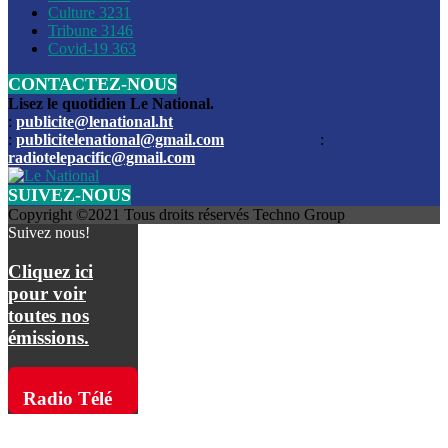
Culture
3231
Les funérailles du journaliste Jimmy Jean tué lors de l’atta
Tribune
3146
par les bandits
Covid-19
363
CONTACTEZ-NOUS
Des échanges de tirs entre les forces de l’ordre et des ban
signalés, mercredi
Lisez le quotidien Le National.
:
publicite@lenational.ht
:
publicitelenational@gmail.com
:
L’ancien directeur general de la police nationale d’Haiti, M
radiotelepacific@gmail.com
a été intronisé, mardi
SUIVEZ-NOUS
L’ex député Prophane Victor sous les verrous de la PNH. Il a
Copyright ©2021 Tous droits réservés Techno Group
dimanche par la DCPJ
Suivez nous!
Plus de 700 nouveaux policiers ont été gradués, vendredi, 
Cliquez ici
de Police nationale d’Haiti
pour voir
toutes nos
Le gouvernement américain a décidé de rembourser les fr
émissions.
dossier pour près de 100.000 migrants
La commission municipale de Pétion-Ville informe avoir pri
Radio Télé
mesures pour renforcer la sécurité
Pacific sur
L’Administration fédérale de l’Aviation (FAA) a atténué l’int