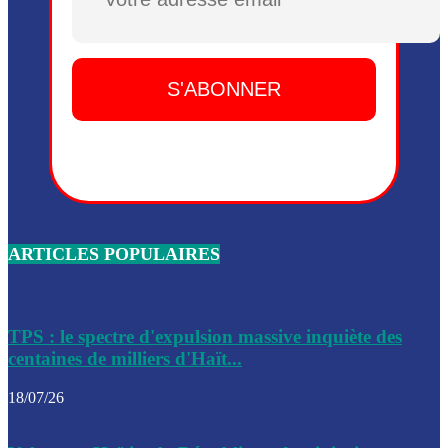
Plusieurs drones explosifs ont été largués dans la zone de 
Dieu, le mardi 2 juin.
Leslie Voltaire annonce la remise du pouvoir le 7 février, s
du 3 avril 2024
Médecins Sans Frontières (MSF) annonce la suspension de 
à Bel-Air
Nouveau Numéro d’Identification pour toute demande ou
renouvellement de passeport en Haïti
ARTICLES POPULAIRES
Le consul haïtien à Santiago démissionne, dénonçant les dif
migratoires des Haïtiens
Les forces de l’ordre ont lancé une vaste opération dans le
de Bel-Air et Bas-Delmas
TPS : le spectre d'expulsion massive inquiète des
centaines de milliers d'Haït...
Les forces de l’ordre ont réussi à neutraliser plusieurs ban
cadre d’une opération
18/07/26
Le CEP a publié mardi le nouveau calendrier électoral pour