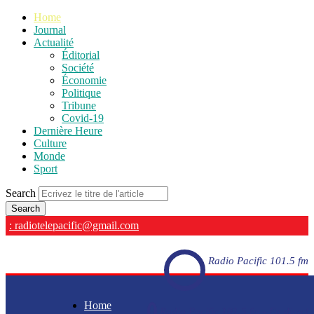
Home
Journal
Actualité
Éditorial
Société
Économie
Politique
Tribune
Covid-19
Dernière Heure
Culture
Monde
Sport
Search
: radiotelepacific@gmail.com
Radio Pacific 101.5 fm
Home
Radio Pacific 101.5 fm - En direct