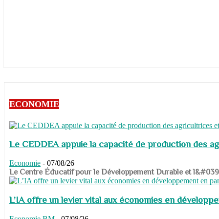
ECONOMIE
Le CEDDEA appuie la capacité de production des agri
Economie
-
07/08/26
​​​​​​​Le Centre Éducatif pour le Développement Durable et l&#
L’IA offre un levier vital aux économies en dévelop
Economie
BM
-
07/08/26