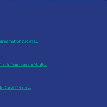
res nationaux et i...
droits humains en Ha�...
e Covid-19 en ...