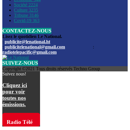
Société
2224
Culture
3235
Les funérailles du journaliste Jimmy Jean tué lors de l’atta
Tribune
3146
par les bandits
Covid-19
363
CONTACTEZ-NOUS
Des échanges de tirs entre les forces de l’ordre et des ban
signalés, mercredi
Lisez le quotidien Le National.
:
publicite@lenational.ht
:
publicitelenational@gmail.com
:
L’ancien directeur general de la police nationale d’Haiti, M
radiotelepacific@gmail.com
a été intronisé, mardi
SUIVEZ-NOUS
L’ex député Prophane Victor sous les verrous de la PNH. Il a
Copyright ©2021 Tous droits réservés Techno Group
dimanche par la DCPJ
Suivez nous!
Plus de 700 nouveaux policiers ont été gradués, vendredi, 
Cliquez ici
de Police nationale d’Haiti
pour voir
toutes nos
Le gouvernement américain a décidé de rembourser les fr
émissions.
dossier pour près de 100.000 migrants
La commission municipale de Pétion-Ville informe avoir pri
Radio Télé
mesures pour renforcer la sécurité