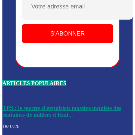
Plusieurs drones explosifs ont été largués dans la zone de 
Dieu, le mardi 2 juin.
Leslie Voltaire annonce la remise du pouvoir le 7 février, s
du 3 avril 2024
Médecins Sans Frontières (MSF) annonce la suspension de 
à Bel-Air
Nouveau Numéro d’Identification pour toute demande ou
renouvellement de passeport en Haïti
ARTICLES POPULAIRES
Le consul haïtien à Santiago démissionne, dénonçant les dif
migratoires des Haïtiens
Les forces de l’ordre ont lancé une vaste opération dans le
de Bel-Air et Bas-Delmas
TPS : le spectre d'expulsion massive inquiète des
centaines de milliers d'Haït...
Les forces de l’ordre ont réussi à neutraliser plusieurs ban
cadre d’une opération
18/07/26