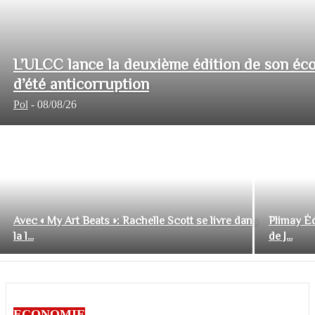
L’ULCC lance la deuxième édition de son éco
d’été anticorruption
Pol
-
08/08/26
Avec « My Art Beats »: Rachelle Scott se livre dans
Plimay Éd
la l...
de J...
ECONOMIE