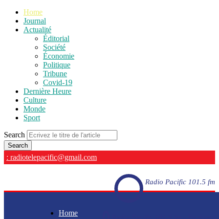
Home
Journal
Actualité
Éditorial
Société
Économie
Politique
Tribune
Covid-19
Dernière Heure
Culture
Monde
Sport
Search
: radiotelepacific@gmail.com
Radio Pacific 101.5 fm
Home
Radio Pacific 101.5 fm - En direct