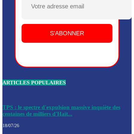
Plusieurs drones explosifs ont été largués dans la zone de 
Dieu, le mardi 2 juin.
Leslie Voltaire annonce la remise du pouvoir le 7 février, s
du 3 avril 2024
Médecins Sans Frontières (MSF) annonce la suspension de 
à Bel-Air
Nouveau Numéro d’Identification pour toute demande ou
renouvellement de passeport en Haïti
ARTICLES POPULAIRES
Le consul haïtien à Santiago démissionne, dénonçant les dif
migratoires des Haïtiens
Les forces de l’ordre ont lancé une vaste opération dans le
de Bel-Air et Bas-Delmas
TPS : le spectre d'expulsion massive inquiète des
centaines de milliers d'Haït...
Les forces de l’ordre ont réussi à neutraliser plusieurs ban
cadre d’une opération
18/07/26