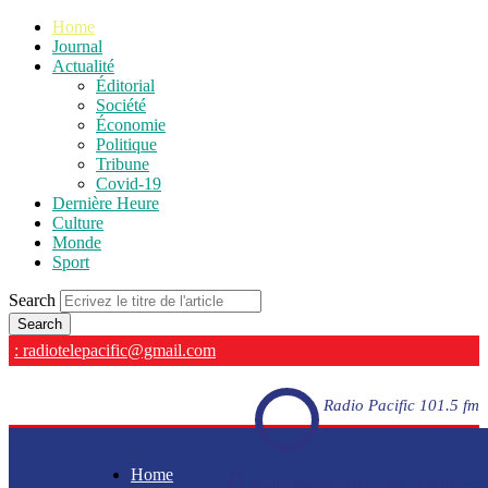
Home
Journal
Actualité
Éditorial
Société
Économie
Politique
Tribune
Covid-19
Dernière Heure
Culture
Monde
Sport
Search
: radiotelepacific@gmail.com
Radio Pacific 101.5 fm
Home
Radio Pacific 101.5 fm - En direct