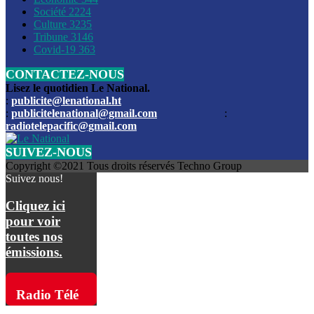
Société
2224
Culture
3235
Les funérailles du journaliste Jimmy Jean tué lors de l’atta
Tribune
3146
par les bandits
Covid-19
363
CONTACTEZ-NOUS
Des échanges de tirs entre les forces de l’ordre et des ban
signalés, mercredi
Lisez le quotidien Le National.
:
publicite@lenational.ht
:
publicitelenational@gmail.com
:
L’ancien directeur general de la police nationale d’Haiti, M
radiotelepacific@gmail.com
a été intronisé, mardi
SUIVEZ-NOUS
L’ex député Prophane Victor sous les verrous de la PNH. Il a
Copyright ©2021 Tous droits réservés Techno Group
dimanche par la DCPJ
Suivez nous!
Plus de 700 nouveaux policiers ont été gradués, vendredi, 
Cliquez ici
de Police nationale d’Haiti
pour voir
toutes nos
Le gouvernement américain a décidé de rembourser les fr
émissions.
dossier pour près de 100.000 migrants
La commission municipale de Pétion-Ville informe avoir pri
Radio Télé
mesures pour renforcer la sécurité