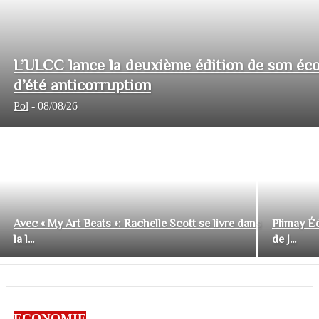
L’ULCC lance la deuxième édition de son éco
d’été anticorruption
Pol
-
08/08/26
Avec « My Art Beats »: Rachelle Scott se livre dans
Plimay Éd
la l...
de J...
ECONOMIE