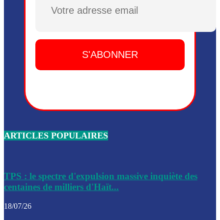
Plusieurs drones explosifs ont été largués dans la zone de 
Dieu, le mardi 2 juin.
Leslie Voltaire annonce la remise du pouvoir le 7 février, s
du 3 avril 2024
Médecins Sans Frontières (MSF) annonce la suspension de 
à Bel-Air
Nouveau Numéro d’Identification pour toute demande ou
renouvellement de passeport en Haïti
ARTICLES POPULAIRES
Le consul haïtien à Santiago démissionne, dénonçant les dif
migratoires des Haïtiens
Les forces de l’ordre ont lancé une vaste opération dans le
de Bel-Air et Bas-Delmas
TPS : le spectre d'expulsion massive inquiète des
centaines de milliers d'Haït...
Les forces de l’ordre ont réussi à neutraliser plusieurs ban
cadre d’une opération
18/07/26