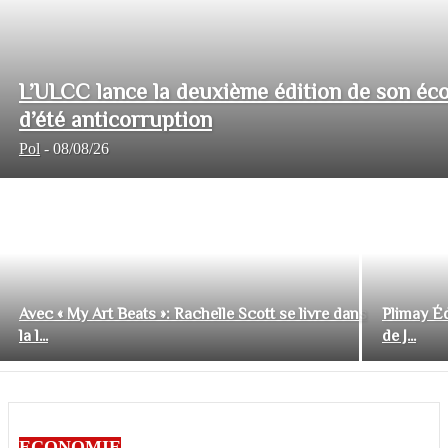
L’ULCC lance la deuxième édition de son éco
d’été anticorruption
Pol
-
08/08/26
Avec « My Art Beats »: Rachelle Scott se livre dans
Plimay Éd
la l...
de J...
ECONOMIE