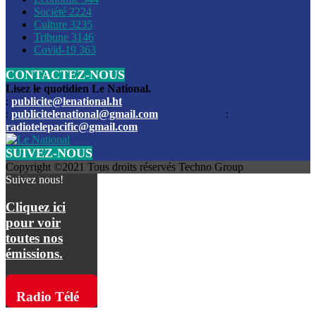
Société
2224
Culture
3235
Les funérailles du journaliste Jimmy Jean tué lors de l’atta
Tribune
3146
par les bandits
Covid-19
363
CONTACTEZ-NOUS
Des échanges de tirs entre les forces de l’ordre et des ban
signalés, mercredi
Lisez le quotidien Le National.
:
publicite@lenational.ht
:
publicitelenational@gmail.com
:
L’ancien directeur general de la police nationale d’Haiti, M
radiotelepacific@gmail.com
a été intronisé, mardi
SUIVEZ-NOUS
L’ex député Prophane Victor sous les verrous de la PNH. Il a
Copyright ©2021 Tous droits réservés Techno Group
dimanche par la DCPJ
Suivez nous!
Plus de 700 nouveaux policiers ont été gradués, vendredi, 
Cliquez ici
de Police nationale d’Haiti
pour voir
toutes nos
Le gouvernement américain a décidé de rembourser les fr
émissions.
dossier pour près de 100.000 migrants
La commission municipale de Pétion-Ville informe avoir pri
Radio Télé
mesures pour renforcer la sécurité