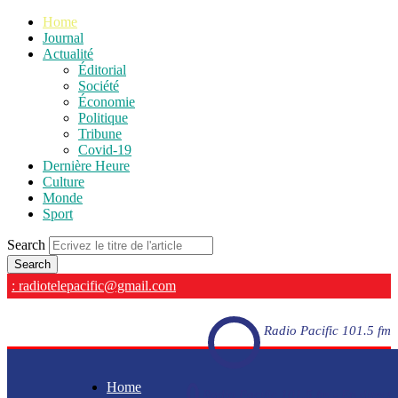
Home
Journal
Actualité
Éditorial
Société
Économie
Politique
Tribune
Covid-19
Dernière Heure
Culture
Monde
Sport
Search
: radiotelepacific@gmail.com
Radio Pacific 101.5 fm
Home
Radio Pacific 101.5 fm - En direct