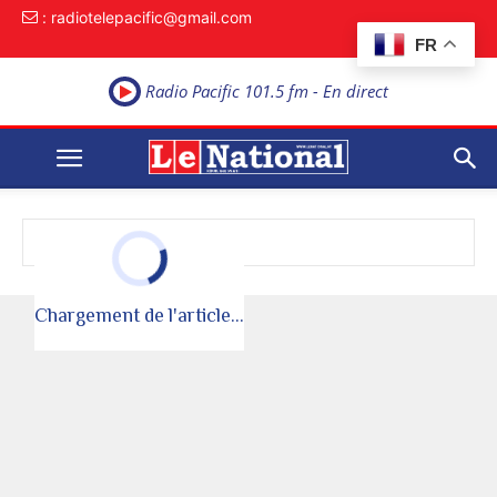
: radiotelepacific@gmail.com
FR
Radio Pacific 101.5 fm - En direct
Article non trouv�
Chargement de l'article...