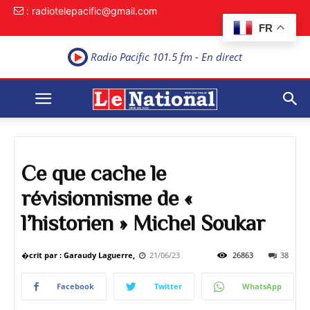
: radiotelepacific@gmail.com
FR
Radio Pacific 101.5 fm - En direct
Ce que cache le
révisionnisme de «
l’historien » Michel Soukar
�crit par : Garaudy Laguerre,
21/06/23
26863
38
Facebook
Twitter
WhatsApp