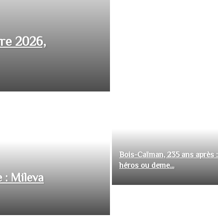
bre 2026,
Bois-Caïman, 235 ans après :
héros ou deme...
 : Mileva