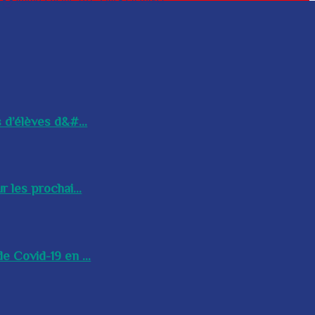
 d’élèves d&#...
 les prochai...
e Covid-19 en ...