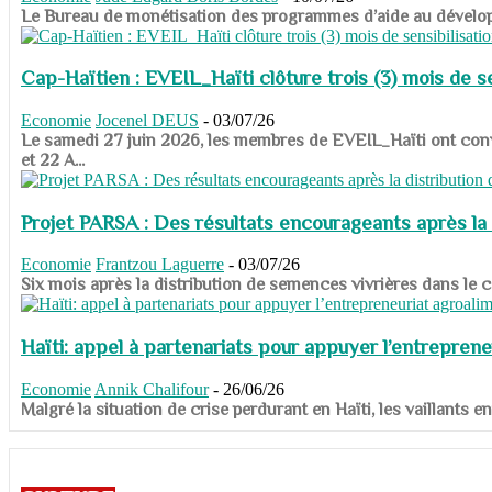
​​​​​​​Le Bureau de monétisation des programmes d’aide au dévelo
Cap-Haïtien : EVEIL_Haïti clôture trois (3) mois de sen
Economie
Jocenel DEUS
-
03/07/26
Le samedi 27 juin 2026, les membres de EVEIL_Haïti ont convié
et 22 A...
Projet PARSA : Des résultats encourageants après la 
Economie
Frantzou Laguerre
-
03/07/26
​​​​​​​Six mois après la distribution de semences vivrières dans 
Haïti: appel à partenariats pour appuyer l’entreprene
Economie
Annik Chalifour
-
26/06/26
​​​​​​​Malgré la situation de crise perdurant en Haïti, les vailla