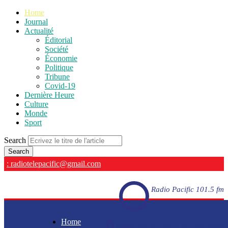
Home
Journal
Actualité
Éditorial
Société
Économie
Politique
Tribune
Covid-19
Dernière Heure
Culture
Monde
Sport
Search
: radiotelepacific@gmail.com
Radio Pacific 101.5 fm
Home
Radio Pacific 101.5 fm - En direct