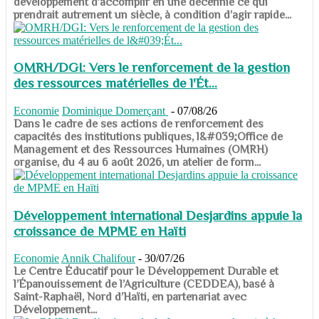
développement d’accomplir en une décennie ce qui
prendrait autrement un siècle, à condition d’agir rapide...
OMRH/DGI: Vers le renforcement de la gestion
des ressources matérielles de l'Ét...
Economie
Dominique Domerçant
-
07/08/26
Dans le cadre de ses actions de renforcement des
capacités des institutions publiques, l&#039;Office de
Management et des Ressources Humaines (OMRH)
organise, du 4 au 6 août 2026, un atelier de form...
Développement international Desjardins appuie la
croissance de MPME en Haïti
Economie
Annik Chalifour
-
30/07/26
​​​​​​​Le Centre Éducatif pour le Développement Durable et
l’Épanouissement de l’Agriculture (CEDDEA), basé à
Saint-Raphaël, Nord d’Haïti, en partenariat avec
Développement...