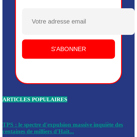
Plusieurs drones explosifs ont été largués dans la zone de 
Dieu, le mardi 2 juin.
Plusieurs drones explosifs ont été largués dans la zone de 
Dieu, le mardi 2 juin.
Leslie Voltaire annonce la remise du pouvoir le 7 février, s
du 3 avril 2024
Médecins Sans Frontières (MSF) annonce la suspension de 
à Bel-Air
Nouveau Numéro d’Identification pour toute demande ou
renouvellement de passeport en Haïti
ARTICLES POPULAIRES
Le consul haïtien à Santiago démissionne, dénonçant les dif
migratoires des Haïtiens
Les forces de l’ordre ont lancé une vaste opération dans le
de Bel-Air et Bas-Delmas
TPS : le spectre d'expulsion massive inquiète des
centaines de milliers d'Haït...