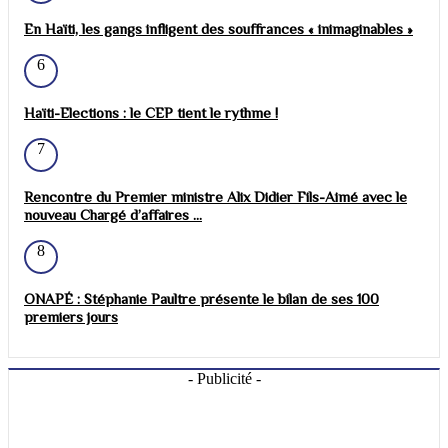
En Haïti, les gangs infligent des souffrances « inimaginables »
6
Haïti-Elections : le CEP tient le rythme !
7
Rencontre du Premier ministre Alix Didier Fils-Aimé avec le
nouveau Chargé d’affaires ...
8
ONAPÉ : Stéphanie Paultre présente le bilan de ses 100
premiers jours
- Publicité -