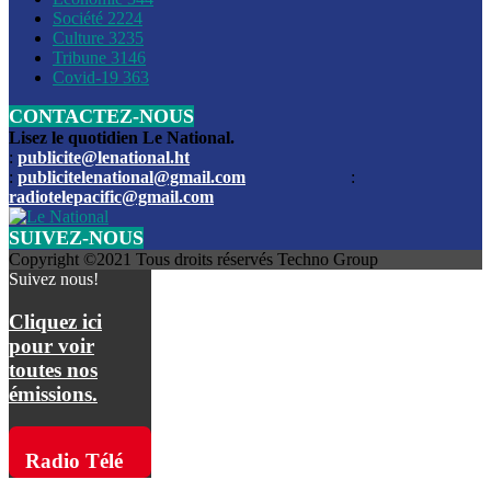
Société
2224
Culture
3235
Les funérailles du journaliste Jimmy Jean tué lors de l’atta
Tribune
3146
par les bandits
Covid-19
363
CONTACTEZ-NOUS
Des échanges de tirs entre les forces de l’ordre et des ban
signalés, mercredi
Lisez le quotidien Le National.
:
publicite@lenational.ht
:
publicitelenational@gmail.com
:
L’ancien directeur general de la police nationale d’Haiti, M
radiotelepacific@gmail.com
a été intronisé, mardi
SUIVEZ-NOUS
L’ex député Prophane Victor sous les verrous de la PNH. Il a
Copyright ©2021 Tous droits réservés Techno Group
dimanche par la DCPJ
Suivez nous!
Plus de 700 nouveaux policiers ont été gradués, vendredi, 
Cliquez ici
de Police nationale d’Haiti
pour voir
toutes nos
Le gouvernement américain a décidé de rembourser les fr
émissions.
dossier pour près de 100.000 migrants
La commission municipale de Pétion-Ville informe avoir pri
Radio Télé
mesures pour renforcer la sécurité