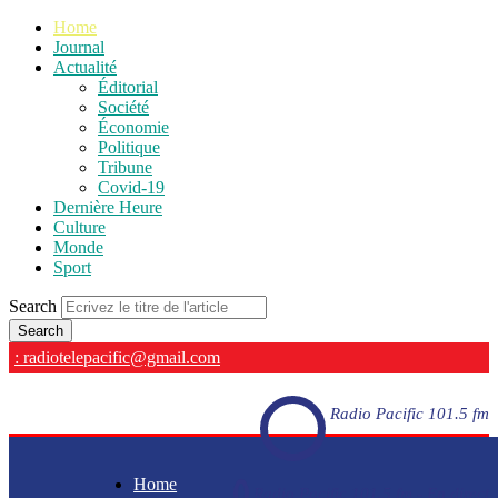
Home
Journal
Actualité
Éditorial
Société
Économie
Politique
Tribune
Covid-19
Dernière Heure
Culture
Monde
Sport
Search
: radiotelepacific@gmail.com
Radio Pacific 101.5 fm
Home
Radio Pacific 101.5 fm - En direct