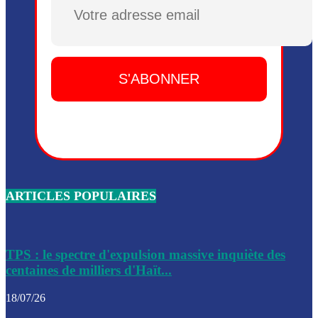
Plusieurs drones explosifs ont été largués dans la zone de 
Dieu, le mardi 2 juin.
Leslie Voltaire annonce la remise du pouvoir le 7 février, s
du 3 avril 2024
Médecins Sans Frontières (MSF) annonce la suspension de 
à Bel-Air
Nouveau Numéro d’Identification pour toute demande ou
renouvellement de passeport en Haïti
ARTICLES POPULAIRES
Le consul haïtien à Santiago démissionne, dénonçant les dif
migratoires des Haïtiens
Les forces de l’ordre ont lancé une vaste opération dans le
de Bel-Air et Bas-Delmas
TPS : le spectre d'expulsion massive inquiète des
centaines de milliers d'Haït...
Les forces de l’ordre ont réussi à neutraliser plusieurs ban
cadre d’une opération
18/07/26