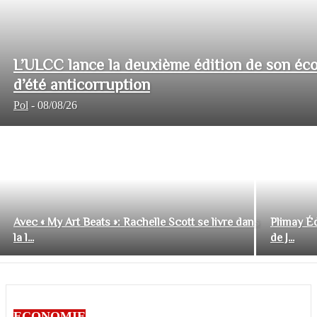
L’ULCC lance la deuxième édition de son éco
d’été anticorruption
Pol
-
08/08/26
Avec « My Art Beats »: Rachelle Scott se livre dans
Plimay Éd
la l...
de J...
ECONOMIE