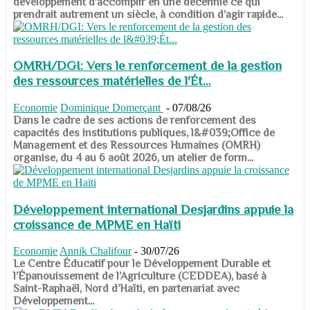
développement d’accomplir en une décennie ce qui
prendrait autrement un siècle, à condition d’agir rapide...
OMRH/DGI: Vers le renforcement de la gestion
des ressources matérielles de l'Ét...
Economie
Dominique Domerçant
-
07/08/26
Dans le cadre de ses actions de renforcement des
capacités des institutions publiques, l&#039;Office de
Management et des Ressources Humaines (OMRH)
organise, du 4 au 6 août 2026, un atelier de form...
Développement international Desjardins appuie la
croissance de MPME en Haïti
Economie
Annik Chalifour
-
30/07/26
​​​​​​​Le Centre Éducatif pour le Développement Durable et
l’Épanouissement de l’Agriculture (CEDDEA), basé à
Saint-Raphaël, Nord d’Haïti, en partenariat avec
Développement...