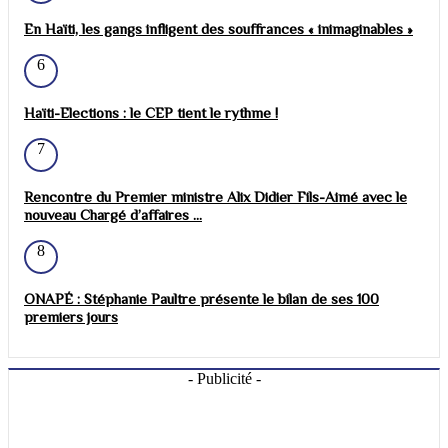
En Haïti, les gangs infligent des souffrances « inimaginables »
6
Haïti-Elections : le CEP tient le rythme !
7
Rencontre du Premier ministre Alix Didier Fils-Aimé avec le
nouveau Chargé d’affaires ...
8
ONAPÉ : Stéphanie Paultre présente le bilan de ses 100
premiers jours
- Publicité -