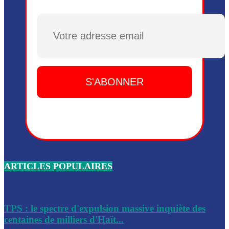
Plusieurs drones explosifs ont été largués dans la zone de 
Dieu, le mardi 2 juin.
Plusieurs drones explosifs ont été largués dans la zone de 
Dieu, le mardi 2 juin.
Leslie Voltaire annonce la remise du pouvoir le 7 février, s
du 3 avril 2024
Médecins Sans Frontières (MSF) annonce la suspension de 
à Bel-Air
Nouveau Numéro d’Identification pour toute demande ou
renouvellement de passeport en Haïti
ARTICLES POPULAIRES
Le consul haïtien à Santiago démissionne, dénonçant les dif
migratoires des Haïtiens
Les forces de l’ordre ont lancé une vaste opération dans le
de Bel-Air et Bas-Delmas
TPS : le spectre d'expulsion massive inquiète des
centaines de milliers d'Haït...