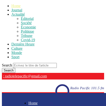
Home
Journal
Actualité
Éditorial
Société
Économie
Politique
Tribune
Covid-19
Dernière Heure
Culture
Monde
Sport
Search
: radiotelepacific@gmail.com
Radio Pacific 101.5 fm
Home
Radio Pacific 101.5 fm - En direct