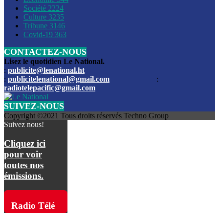
Société
2224
Culture
3235
Les funérailles du journaliste Jimmy Jean tué lors de l’atta
Tribune
3146
par les bandits
Covid-19
363
CONTACTEZ-NOUS
Des échanges de tirs entre les forces de l’ordre et des ban
signalés, mercredi
Lisez le quotidien Le National.
:
publicite@lenational.ht
:
publicitelenational@gmail.com
:
L’ancien directeur general de la police nationale d’Haiti, M
radiotelepacific@gmail.com
a été intronisé, mardi
SUIVEZ-NOUS
L’ex député Prophane Victor sous les verrous de la PNH. Il a
Copyright ©2021 Tous droits réservés Techno Group
dimanche par la DCPJ
Suivez nous!
Plus de 700 nouveaux policiers ont été gradués, vendredi, 
Cliquez ici
de Police nationale d’Haiti
pour voir
toutes nos
Le gouvernement américain a décidé de rembourser les fr
émissions.
dossier pour près de 100.000 migrants
La commission municipale de Pétion-Ville informe avoir pri
Radio Télé
mesures pour renforcer la sécurité