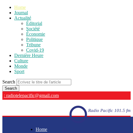
Home
Journal
Actualité
Éditorial
Société
Économie
Politique
Tribune
Covid-19
Dernière Heure
Culture
Monde
Sport
Search
: radiotelepacific@gmail.com
Radio Pacific 101.5 fm
Home
Radio Pacific 101.5 fm - En direct