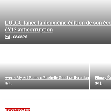
L’ULCC lance la deuxième édition de son éco
d’été anticorruption
Pol
-
08/08/26
Avec « My Art Beats »: Rachelle Scott se livre dans
Plimay Éd
la l...
de J...
ECONOMIE