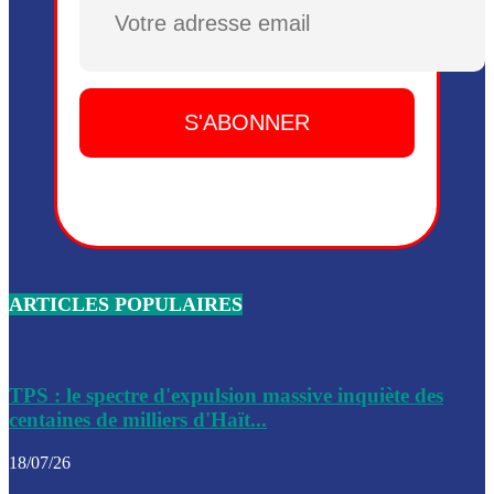
Plusieurs drones explosifs ont été largués dans la zone de 
Dieu, le mardi 2 juin.
Leslie Voltaire annonce la remise du pouvoir le 7 février, s
du 3 avril 2024
Médecins Sans Frontières (MSF) annonce la suspension de 
à Bel-Air
Nouveau Numéro d’Identification pour toute demande ou
renouvellement de passeport en Haïti
ARTICLES POPULAIRES
Le consul haïtien à Santiago démissionne, dénonçant les dif
migratoires des Haïtiens
Les forces de l’ordre ont lancé une vaste opération dans le
de Bel-Air et Bas-Delmas
TPS : le spectre d'expulsion massive inquiète des
centaines de milliers d'Haït...
Les forces de l’ordre ont réussi à neutraliser plusieurs ban
cadre d’une opération
18/07/26