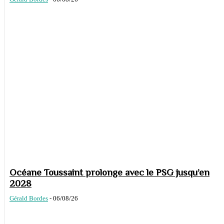
Océane Toussaint prolonge avec le PSG jusqu’en
2028
Gérald Bordes
-
06/08/26