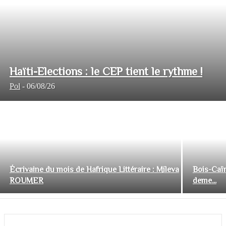
Haïti-Elections : le CEP tient le rythme !
Pol
-
06/08/26
Écrivaine du mois de Hafrique Littéraire : Mileva
Bois-Caïm
ROUMER
deme...