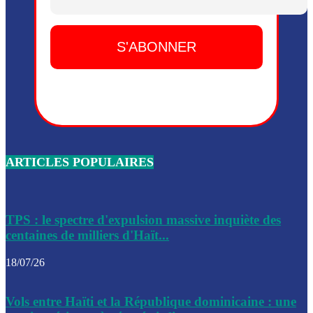
Dieu, le mardi 2 juin.
Leslie Voltaire annonce la remise du pouvoir le 7 février, s
du 3 avril 2024
Médecins Sans Frontières (MSF) annonce la suspension de 
à Bel-Air
Nouveau Numéro d’Identification pour toute demande ou
renouvellement de passeport en Haïti
ARTICLES POPULAIRES
Le consul haïtien à Santiago démissionne, dénonçant les dif
migratoires des Haïtiens
Les forces de l’ordre ont lancé une vaste opération dans le
de Bel-Air et Bas-Delmas
TPS : le spectre d'expulsion massive inquiète des
centaines de milliers d'Haït...
Les forces de l’ordre ont réussi à neutraliser plusieurs ban
cadre d’une opération
18/07/26
Le CEP a publié mardi le nouveau calendrier électoral pour
Vols entre Haïti et la République dominicaine : une
l’organisation des élections dans le pays