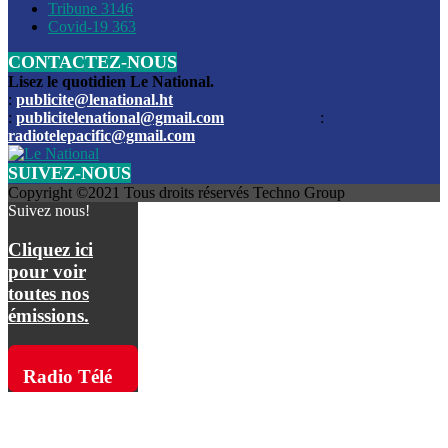
Les funérailles du journaliste Jimmy Jean tué lors de l’atta
Tribune
3146
par les bandits
Covid-19
363
CONTACTEZ-NOUS
Des échanges de tirs entre les forces de l’ordre et des ban
signalés, mercredi
Lisez le quotidien Le National.
:
publicite@lenational.ht
:
publicitelenational@gmail.com
:
L’ancien directeur general de la police nationale d’Haiti, M
radiotelepacific@gmail.com
a été intronisé, mardi
SUIVEZ-NOUS
L’ex député Prophane Victor sous les verrous de la PNH. Il a
Copyright ©2021 Tous droits réservés Techno Group
dimanche par la DCPJ
Suivez nous!
Plus de 700 nouveaux policiers ont été gradués, vendredi, 
Cliquez ici
de Police nationale d’Haiti
pour voir
toutes nos
Le gouvernement américain a décidé de rembourser les fr
émissions.
dossier pour près de 100.000 migrants
La commission municipale de Pétion-Ville informe avoir pri
Radio Télé
mesures pour renforcer la sécurité
Pacific sur
L’Administration fédérale de l’Aviation (FAA) a atténué l’int
vols vers Haïti