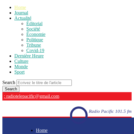
Home
Journal
Actualité
Éditorial
Société
Économie
Politique
Tribune
Covid-19
Dernière Heure
Culture
Monde
Sport
Search
: radiotelepacific@gmail.com
Radio Pacific 101.5 fm
Home
Radio Pacific 101.5 fm - En direct