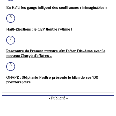
En Haïti, les gangs infligent des souffrances « inimaginables »
6
Haïti-Elections : le CEP tient le rythme !
7
Rencontre du Premier ministre Alix Didier Fils-Aimé avec le
nouveau Chargé d’affaires ...
8
ONAPÉ : Stéphanie Paultre présente le bilan de ses 100
premiers jours
- Publicité -