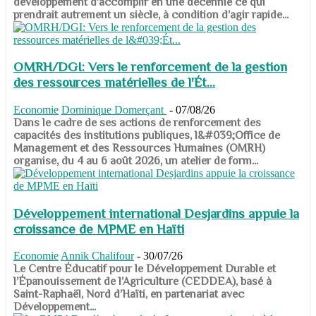
développement d’accomplir en une décennie ce qui
prendrait autrement un siècle, à condition d’agir rapide...
OMRH/DGI: Vers le renforcement de la gestion
des ressources matérielles de l'Ét...
Economie
Dominique Domerçant
-
07/08/26
Dans le cadre de ses actions de renforcement des
capacités des institutions publiques, l&#039;Office de
Management et des Ressources Humaines (OMRH)
organise, du 4 au 6 août 2026, un atelier de form...
Développement international Desjardins appuie la
croissance de MPME en Haïti
Economie
Annik Chalifour
-
30/07/26
​​​​​​​Le Centre Éducatif pour le Développement Durable et
l’Épanouissement de l’Agriculture (CEDDEA), basé à
Saint-Raphaël, Nord d’Haïti, en partenariat avec
Développement...