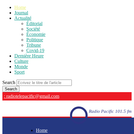
Home
Journal
Actualité
Éditorial
Société
Économie
Politique
Tribune
Covid-19
Dernière Heure
Culture
Monde
Sport
Search
: radiotelepacific@gmail.com
Radio Pacific 101.5 fm
Home
Radio Pacific 101.5 fm - En direct