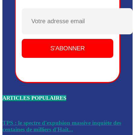
Plusieurs drones explosifs ont été largués dans la zone de 
Dieu, le mardi 2 juin.
Plusieurs drones explosifs ont été largués dans la zone de 
Dieu, le mardi 2 juin.
Leslie Voltaire annonce la remise du pouvoir le 7 février, s
du 3 avril 2024
Médecins Sans Frontières (MSF) annonce la suspension de 
à Bel-Air
Nouveau Numéro d’Identification pour toute demande ou
renouvellement de passeport en Haïti
ARTICLES POPULAIRES
Le consul haïtien à Santiago démissionne, dénonçant les dif
migratoires des Haïtiens
Les forces de l’ordre ont lancé une vaste opération dans le
de Bel-Air et Bas-Delmas
TPS : le spectre d'expulsion massive inquiète des
centaines de milliers d'Haït...