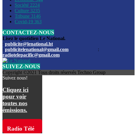
Société
2224
Culture
3235
Les funérailles du journaliste Jimmy Jean tué lors de l’atta
Tribune
3146
par les bandits
Covid-19
363
CONTACTEZ-NOUS
Des échanges de tirs entre les forces de l’ordre et des ban
signalés, mercredi
Lisez le quotidien Le National.
:
publicite@lenational.ht
:
publicitelenational@gmail.com
:
L’ancien directeur general de la police nationale d’Haiti, M
radiotelepacific@gmail.com
a été intronisé, mardi
SUIVEZ-NOUS
L’ex député Prophane Victor sous les verrous de la PNH. Il a
Copyright ©2021 Tous droits réservés Techno Group
dimanche par la DCPJ
Suivez nous!
Plus de 700 nouveaux policiers ont été gradués, vendredi, 
Cliquez ici
de Police nationale d’Haiti
pour voir
toutes nos
Le gouvernement américain a décidé de rembourser les fr
émissions.
dossier pour près de 100.000 migrants
La commission municipale de Pétion-Ville informe avoir pri
Radio Télé
mesures pour renforcer la sécurité