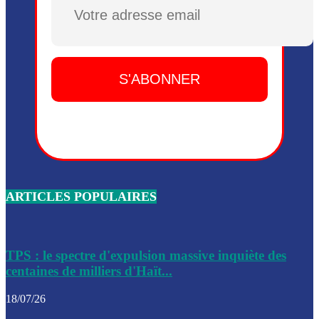
Plusieurs drones explosifs ont été largués dans la zone de 
Dieu, le mardi 2 juin.
Leslie Voltaire annonce la remise du pouvoir le 7 février, s
du 3 avril 2024
Médecins Sans Frontières (MSF) annonce la suspension de 
à Bel-Air
Nouveau Numéro d’Identification pour toute demande ou
renouvellement de passeport en Haïti
ARTICLES POPULAIRES
Le consul haïtien à Santiago démissionne, dénonçant les dif
migratoires des Haïtiens
Les forces de l’ordre ont lancé une vaste opération dans le
de Bel-Air et Bas-Delmas
TPS : le spectre d'expulsion massive inquiète des
centaines de milliers d'Haït...
Les forces de l’ordre ont réussi à neutraliser plusieurs ban
cadre d’une opération
18/07/26