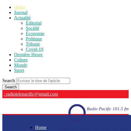
Home
Journal
Actualité
Éditorial
Société
Économie
Politique
Tribune
Covid-19
Dernière Heure
Culture
Monde
Sport
Search
: radiotelepacific@gmail.com
Radio Pacific 101.5 fm
Home
Radio Pacific 101.5 fm - En direct