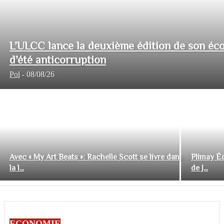
L’ULCC lance la deuxième édition de son éco
d’été anticorruption
Pol
-
08/08/26
Avec « My Art Beats »: Rachelle Scott se livre dans
Plimay Éd
la l...
de J...
ECONOMIE