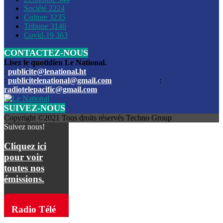
Société
2224
Culture
3235
Les funérailles du journaliste Jimmy Jean tué lors de l’atta
Tribune
3146
par les bandits
Covid-19
363
CONTACTEZ-NOUS
Des échanges de tirs entre les forces de l’ordre et des ban
signalés, mercredi
Lisez le quotidien Le National.
:
publicite@lenational.ht
:
publicitelenational@gmail.com
:
L’ancien directeur general de la police nationale d’Haiti, M
radiotelepacific@gmail.com
a été intronisé, mardi
SUIVEZ-NOUS
L’ex député Prophane Victor sous les verrous de la PNH. Il a
Copyright ©2021 Tous droits réservés Techno Group
dimanche par la DCPJ
Suivez nous!
Plus de 700 nouveaux policiers ont été gradués, vendredi, 
Cliquez ici
de Police nationale d’Haiti
pour voir
toutes nos
Le gouvernement américain a décidé de rembourser les fr
émissions.
dossier pour près de 100.000 migrants
La commission municipale de Pétion-Ville informe avoir pri
Radio Télé
mesures pour renforcer la sécurité