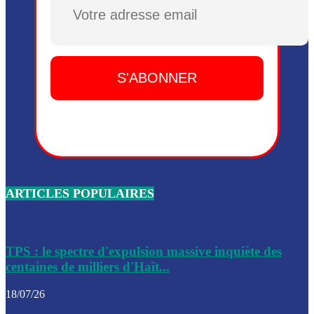
Plusieurs drones explosifs ont été largués dans la zone de 
Dieu, le mardi 2 juin.
Leslie Voltaire annonce la remise du pouvoir le 7 février, s
du 3 avril 2024
Médecins Sans Frontières (MSF) annonce la suspension de 
à Bel-Air
Nouveau Numéro d’Identification pour toute demande ou
renouvellement de passeport en Haïti
ARTICLES POPULAIRES
Le consul haïtien à Santiago démissionne, dénonçant les dif
migratoires des Haïtiens
Les forces de l’ordre ont lancé une vaste opération dans le
de Bel-Air et Bas-Delmas
TPS : le spectre d'expulsion massive inquiète des
centaines de milliers d'Haït...
Les forces de l’ordre ont réussi à neutraliser plusieurs ban
cadre d’une opération
18/07/26