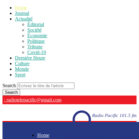
Home
Journal
Actualité
Éditorial
Société
Économie
Politique
Tribune
Covid-19
Dernière Heure
Culture
Monde
Sport
Search
: radiotelepacific@gmail.com
Radio Pacific 101.5 fm
Home
Radio Pacific 101.5 fm - En direct