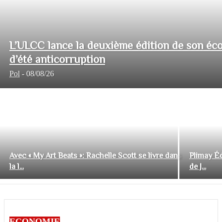
L’ULCC lance la deuxième édition de son éco
d’été anticorruption
Pol
-
08/08/26
Avec « My Art Beats »: Rachelle Scott se livre dans
Plimay Éd
la l...
de J...
ECONOMIE