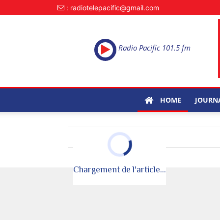
: radiotelepacific@gmail.com
Radio Pacific 101.5 fm
HOME
JOURN
Article non trouv�
Chargement de l'article...