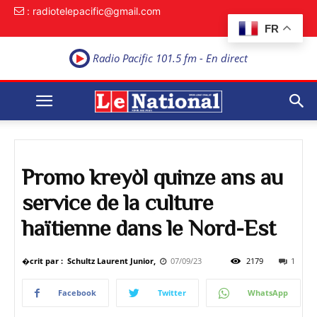
: radiotelepacific@gmail.com
FR
Radio Pacific 101.5 fm - En direct
Promo kreyòl quinze ans au
service de la culture
haïtienne dans le Nord-Est
�crit par : Schultz Laurent Junior,
07/09/23
2179
1
Facebook
Twitter
WhatsApp