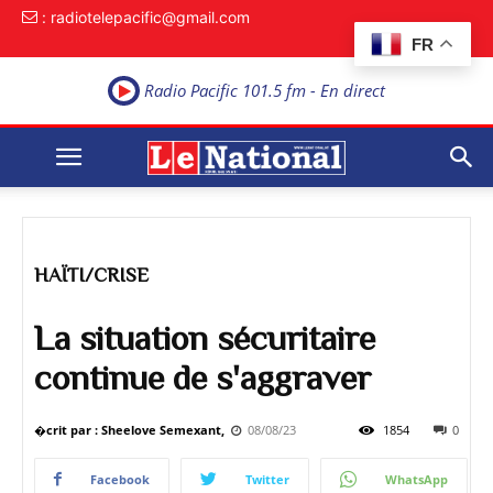
: radiotelepacific@gmail.com
FR
Radio Pacific 101.5 fm - En direct
HAÏTI/CRISE
La situation sécuritaire
continue de s'aggraver
�crit par : Sheelove Semexant,
08/08/23
1854
0
Facebook
Twitter
WhatsApp