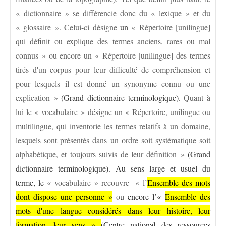
« dictionnaire » se différencie donc du « lexique » et du
« glossaire ». Celui-ci désigne
un
« Répertoire [unilingue]
qui définit ou explique des termes anciens, rares ou mal
connus » ou encore un « Répertoire [unilingue] des termes
tirés d'un corpus pour leur difficulté de compréhension et
pour lesquels il est donné un synonyme connu ou une
explication »
(Grand dictionnaire terminologique).
Quant à
lui le « vocabulaire » désigne un « Répertoire, unilingue ou
multilingue, qui inventorie les termes relatifs à un domaine,
lesquels sont présentés dans un ordre soit systématique soit
alphabétique, et toujours suivis de leur définition »
(Grand
dictionnaire terminologique). Au sens large et usuel du
terme, le
« vocabulaire » recouvre « l’
Ensemble des mots
dont dispose une personne »
o
u encore l’
«
Ensemble des
mots d'une langue considérés dans leur histoire, leur
formation, leur sens »
(Centre national des ressources