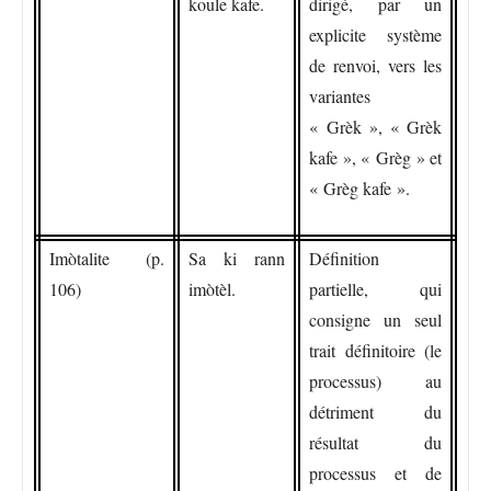
koule kafe.
dirigé, par un
explicite système
de renvoi, vers les
variantes
« Grèk », « Grèk
kafe », « Grèg » et
« Grèg kafe ».
Imòtalite (p.
Sa ki rann
Définition
106)
imòtèl.
partielle, qui
consigne un seul
trait définitoire (le
processus) au
détriment du
résultat du
processus et de