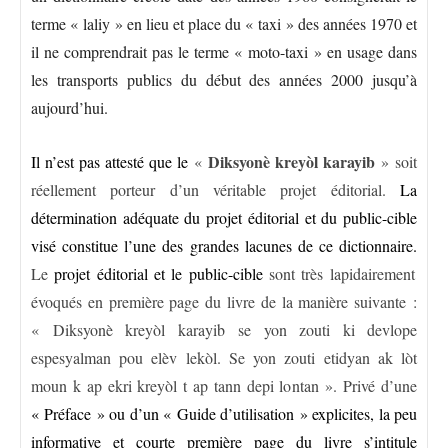
terme « laliy » en lieu et place du « taxi » des années 1970 et
il ne comprendrait pas le terme « moto-taxi » en usage dans
les transports publics du début des années 2000 jusqu’à
aujourd’hui.
Diksyonè kreyòl karayib
Il n’est pas attesté que le
«
» soit
réellement porteur d’un véritable projet éditorial.
La
détermination adéquate du projet éditorial et du public-cible
visé constitue l’une des grandes lacunes de ce dictionnaire.
Le
projet éditorial et le public-cible
sont très lapidairement
évoqués en première page du livre de la manière suivante :
« Diksyonè kreyòl karayib se yon zouti ki devlope
espesyalman pou elèv lekòl. Se yon zouti etidyan ak lòt
moun k ap ekri kreyòl t ap tann depi lontan ». Privé d’une
« Préface » ou d’un « Guide d’utilisation » explicites, la peu
informative et courte première page du livre s’intitule