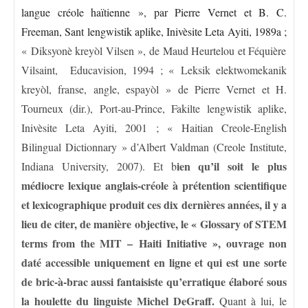
langue créole haïtienne », par Pierre Vernet et B. C.
Freeman, Sant lengwistik aplike, Inivèsite Leta Ayiti, 1989a ;
« Diksyonè kreyòl Vilsen », de Maud Heurtelou et Féquière
Vilsaint, Educavision, 1994 ; « Leksik elektwomekanik
kreyòl, franse, angle, espayòl » de Pierre Vernet et H.
Tourneux (dir.), Port-au-Prince, Fakilte lengwistik aplike,
Inivèsite Leta Ayiti, 2001 ; « Haitian Creole-English
Bilingual Dictionnary » d’Albert Valdman (Creole Institute,
ien qu’il soit le plus
Indiana University, 2007). Et b
médiocre lexique anglais-créole à prétention scientifique
et lexicographique produit ces dix dernières années, il y a
lieu de citer, de manière objective, le « Glossary of STEM
terms from the MIT – Haiti Initiative », ouvrage non
daté accessible uniquement en ligne et qui est une sorte
de bric-à-brac aussi fantaisiste qu’erratique élaboré sous
la houlette du linguiste Michel DeGraff.
Quant à lui, le