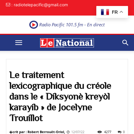
: radiotelepacific@gmail.com
FR
Radio Pacific 101.5 fm - En direct
Le traitement
lexicographique du créole
dans le « Diksyonè kreyòl
karayib » de Jocelyne
Trouillot
�crit par : Robert Berrouët-Oriol,
12/07/22
4277
0