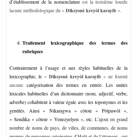
d’établissement de la nomenclature
est la troisième lourde
Diksyonè kreyòl karayib
lacune méthodologique du «
».
Traitement lexicographique des termes des
rubriques
Contrairement à l’usage et aux règles habituelles de la
Diksyonè kreyòl karayib
lexicographie, le
«
» ne fournit
aucune
catégorisation des termes en entrée. Les unités
lexicales habituelles d’un dictionnaire (nom, adjectif, verbe,
adverbe) cohabitent à valeur égale avec les toponymes et les
gentilés. Ainsi « Nikaragwa » côtoie « Pòtpawòl »,
« Sendika » côtoie « Venezyelyen », etc.
L’ajout en grand
nombre de noms de pays, de villes, de communes, de noms
propres de personnes originaires d’Haïti et de l’étranger –qui