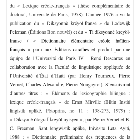
du «
Lexique créole-français »
(thèse complémentaire de
doctorat, Université de Paris, 1958). L’année 1976 a vu la
publication du «
Diksyonnè kréyòl-fransé » de Lodewijk
Peleman
(Éditions Bon nouvèl)
et du « Ti diksyonnè kreyòl-
franse /
« Dictionnaire élémentaire créole haïtien-
français » paru aux Éditions caraïbes et
produit par une
équipe de l’Université de Paris IV - René Descartes en
collaboration avec la Faculté de linguistique appliquée de
l’Université d’État d’Haïti (par Henry Tourneux, Pierre
Vernet, Charles Alexandre, Pierre Nougayrol). S’ensuivront
d’autres titres :
« Éléments de lexicographie bilingue :
lexique créole-français » de Ernst Mirville (Biltin Institi
lingistik apliké, Pòtoprins, no 11 : 198-273, 1979) ;
« Diksyonè òtograf kreyòl ayisyen », par Pierre Vernet et B.
C. Freeman, Sant lengwistik aplike, Inivèsite Leta Ayiti,
1988 ; « Dictionnaire préliminaire des fréquences de la