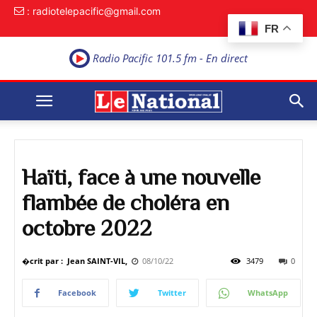
: radiotelepacific@gmail.com
FR
Radio Pacific 101.5 fm - En direct
Haïti, face à une nouvelle
flambée de choléra en
octobre 2022
�crit par : Jean SAINT-VIL,
08/10/22
3479
0
Facebook
Twitter
WhatsApp