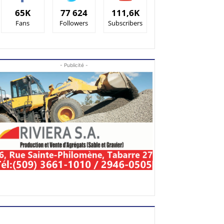
65K
77 624
111,6K
Fans
Followers
Subscribers
- Publicité -