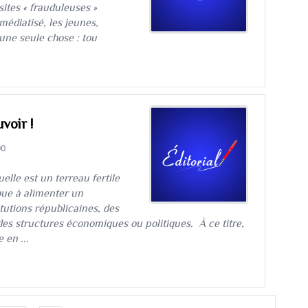
ssites « frauduleuses »
médiatisé, les jeunes,
une seule chose : tou
voir !
90
ctuelle est un terreau fertile
bue à alimenter un
tutions républicaines, des
des structures économiques ou politiques. À ce titre,
 en ...