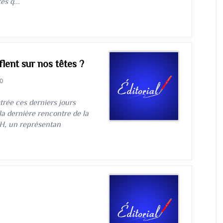
és q...
flent sur nos têtes ?
0
istrée ces derniers jours
la dernière rencontre de la
-H, un représentan