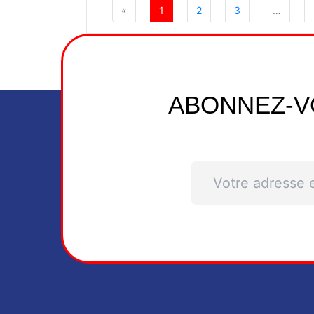
«
1
2
3
…
ABONNEZ-V