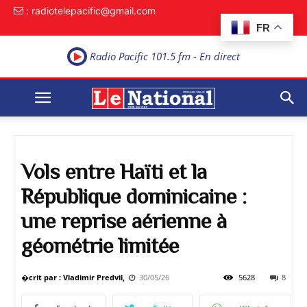
: radiotelepacific@gmail.com
FR
Radio Pacific 101.5 fm - En direct
Vols entre Haïti et la
République dominicaine :
une reprise aérienne à
géométrie limitée
�crit par : Vladimir Predvil,
30/05/26
5628
8