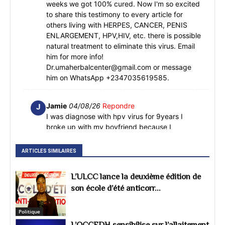
weeks we got 100% cured. Now I'm so excited
to share this testimony to every article for
others living with HERPES, CANCER, PENIS
ENLARGEMENT, HPV,HIV, etc. there is possible
natural treatment to eliminate this virus. Email
him for more info!
Dr.umaherbalcenter@gmail.com or message
him on WhatsApp +2347035619585.
Jamie
04/08/26
Repondre
J
I was diagnose with hpv virus for 9years I
broke up with my boyfriend because I
contracted the virus from him, luckily I found a
herbalist name Dr. Oyagu everyone testify
ARTICLES SIMILAIRES
good of his natural treatment I picked up his
address and contacted him. he truly treated
L’ULCC lance la deuxième édition de
me with natural herbs in two weeks and I got
son école d’été anticorr...
cured. I share this post because ever since I
got this treatment I'm perfectly ok with my
health. I contacted him through this info below
Politique
Email: oyaguherblhome@gmail.com Website:
L’OCCEDH sensibilise sur l’allaitement