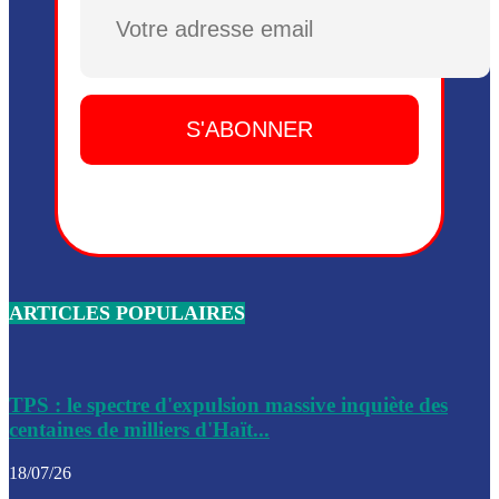
Dieu, le mardi 2 juin.
Plusieurs drones explosifs ont été largués dans la zone de 
Dieu, le mardi 2 juin.
Leslie Voltaire annonce la remise du pouvoir le 7 février, s
du 3 avril 2024
Médecins Sans Frontières (MSF) annonce la suspension de 
à Bel-Air
Nouveau Numéro d’Identification pour toute demande ou
renouvellement de passeport en Haïti
ARTICLES POPULAIRES
Le consul haïtien à Santiago démissionne, dénonçant les dif
migratoires des Haïtiens
Les forces de l’ordre ont lancé une vaste opération dans le
de Bel-Air et Bas-Delmas
TPS : le spectre d'expulsion massive inquiète des
centaines de milliers d'Haït...
Les forces de l’ordre ont réussi à neutraliser plusieurs ban
cadre d’une opération
18/07/26