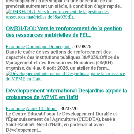
développement d’accomplir en une décennie ce qui
prendrait autrement un siècle, à condition d’agir rapide...
OMRH/DGI: Vers le renforcement de la gestion
des ressources matérielles de l'Ét...
Economie
Dominique Domerçant
-
07/08/26
Dans le cadre de ses actions de renforcement des
capacités des institutions publiques, l&#039;Office de
Management et des Ressources Humaines (OMRH)
organise, du 4 au 6 août 2026, un atelier de form...
Développement international Desjardins appuie la
croissance de MPME en Haïti
Economie
Annik Chalifour
-
30/07/26
​​​​​​​Le Centre Éducatif pour le Développement Durable et
l’Épanouissement de l’Agriculture (CEDDEA), basé à
Saint-Raphaël, Nord d’Haïti, en partenariat avec
Développement...