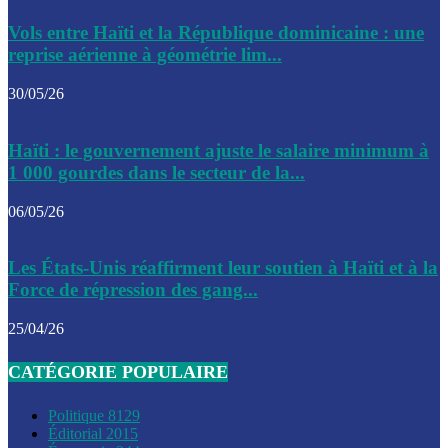
Le CEP a publié mardi le nouveau calendrier électoral pour
Vols entre Haïti et la République dominicaine : une
l’organisation des élections dans le pays
reprise aérienne à géométrie lim...
La DGI promet une solution aux problèmes d’immatriculatio
30/05/26
Gustavo Petro : Un appel à la solidarité entre Haïti et la C
Haïti : le gouvernement ajuste le salaire minimum à
des solutions communes
1 000 gourdes dans le secteur de la...
Le CPT envisage de moderniser l’aéroport du Cap-Haitien 
06/05/26
construire un autre aéroport
Le président colombien, Gustavo Petro, a visité la ville de 
Les États-Unis réaffirment leur soutien à Haïti et à la
mercredi
Force de répression des gang...
Le conseiller-président, Fritz Alphonse Jean, plaide pour l’
25/04/26
aide de 200M$ pour Haïti
CATÉGORIE POPULAIRE
Jour J – 2, des délégations commencent à arriver à Jacmel 
conseil des ministres
Politique
8129
Éditorial
2015
Le gouvernement a inauguré ce vendredi le port commercia