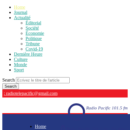
Home
Journal
Actualité
Éditorial
Société
Économie
Politique
Tribune
Covid-19
Dernière Heure
Culture
Monde
Sport
Search
: radiotelepacific@gmail.com
Radio Pacific 101.5 fm
Home
Radio Pacific 101.5 fm - En direct