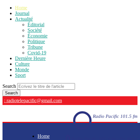
Home
Journal
Actualité
Éditorial
Société
Économie
Politique
Tribune
Covid-19
Dernière Heure
Culture
Monde
Sport
Search
: radiotelepacific@gmail.com
Radio Pacific 101.5 fm
Home
Radio Pacific 101.5 fm - En direct