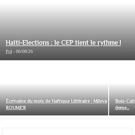
Haïti-Elections : le CEP tient le rythme !
Pol
-
06/08/26
Écrivaine du mois de Hafrique Littéraire : Mileva
Bois-Caïm
ROUMER
deme...