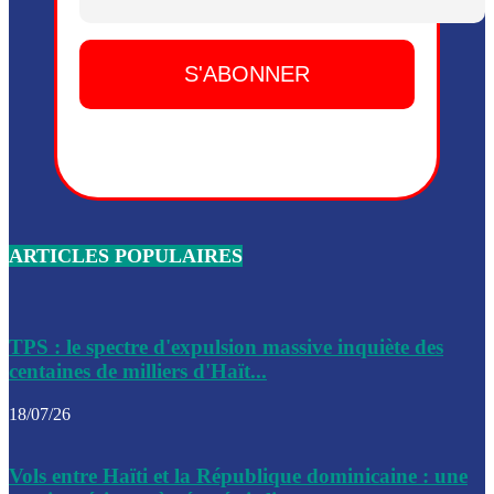
Dieu, le mardi 2 juin.
Leslie Voltaire annonce la remise du pouvoir le 7 février, s
du 3 avril 2024
Médecins Sans Frontières (MSF) annonce la suspension de 
à Bel-Air
Nouveau Numéro d’Identification pour toute demande ou
renouvellement de passeport en Haïti
ARTICLES POPULAIRES
Le consul haïtien à Santiago démissionne, dénonçant les dif
migratoires des Haïtiens
Les forces de l’ordre ont lancé une vaste opération dans le
de Bel-Air et Bas-Delmas
TPS : le spectre d'expulsion massive inquiète des
centaines de milliers d'Haït...
Les forces de l’ordre ont réussi à neutraliser plusieurs ban
cadre d’une opération
18/07/26
Le CEP a publié mardi le nouveau calendrier électoral pour
Vols entre Haïti et la République dominicaine : une
l’organisation des élections dans le pays