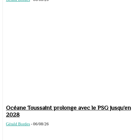
Océane Toussaint prolonge avec le PSG jusqu’en
2028
Gérald Bordes
-
06/08/26