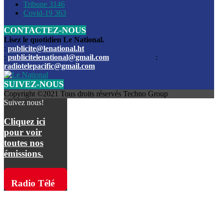
Les funérailles du journaliste Jimmy Jean tué lors de l’atta
Tribune
3146
par les bandits
Covid-19
363
CONTACTEZ-NOUS
Des échanges de tirs entre les forces de l’ordre et des ban
signalés, mercredi
Lisez le quotidien Le National.
:
publicite@lenational.ht
:
publicitelenational@gmail.com
:
L’ancien directeur general de la police nationale d’Haiti, M
radiotelepacific@gmail.com
a été intronisé, mardi
SUIVEZ-NOUS
L’ex député Prophane Victor sous les verrous de la PNH. Il a
Copyright ©2021 Tous droits réservés Techno Group
dimanche par la DCPJ
Suivez nous!
Plus de 700 nouveaux policiers ont été gradués, vendredi, 
Cliquez ici
de Police nationale d’Haiti
pour voir
toutes nos
Le gouvernement américain a décidé de rembourser les fr
émissions.
dossier pour près de 100.000 migrants
La commission municipale de Pétion-Ville informe avoir pri
Radio Télé
mesures pour renforcer la sécurité
Pacific sur
L’Administration fédérale de l’Aviation (FAA) a atténué l’int
vols vers Haïti