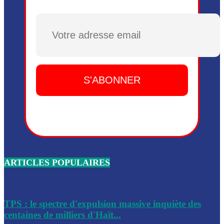
Plusieurs drones explosifs ont été largués dans la zone de 
Dieu, le mardi 2 juin.
Plusieurs drones explosifs ont été largués dans la zone de 
Dieu, le mardi 2 juin.
Leslie Voltaire annonce la remise du pouvoir le 7 février, s
du 3 avril 2024
Médecins Sans Frontières (MSF) annonce la suspension de 
à Bel-Air
Nouveau Numéro d’Identification pour toute demande ou
renouvellement de passeport en Haïti
ARTICLES POPULAIRES
Le consul haïtien à Santiago démissionne, dénonçant les dif
migratoires des Haïtiens
Les forces de l’ordre ont lancé une vaste opération dans le
de Bel-Air et Bas-Delmas
TPS : le spectre d'expulsion massive inquiète des
centaines de milliers d'Haït...