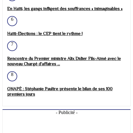
En Haïti, les gangs infligent des souffrances « inimaginables »
6
Haïti-Elections : le CEP tient le rythme !
7
Rencontre du Premier ministre Alix Didier Fils-Aimé avec le
nouveau Chargé d’affaires ...
8
ONAPÉ : Stéphanie Paultre présente le bilan de ses 100
premiers jours
- Publicité -