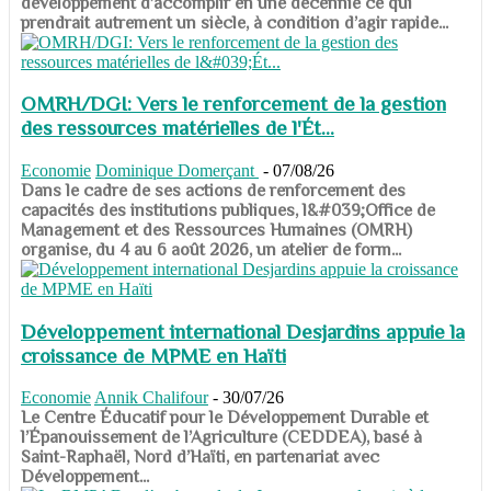
développement d’accomplir en une décennie ce qui
prendrait autrement un siècle, à condition d’agir rapide...
OMRH/DGI: Vers le renforcement de la gestion
des ressources matérielles de l'Ét...
Economie
Dominique Domerçant
-
07/08/26
Dans le cadre de ses actions de renforcement des
capacités des institutions publiques, l&#039;Office de
Management et des Ressources Humaines (OMRH)
organise, du 4 au 6 août 2026, un atelier de form...
Développement international Desjardins appuie la
croissance de MPME en Haïti
Economie
Annik Chalifour
-
30/07/26
​​​​​​​Le Centre Éducatif pour le Développement Durable et
l’Épanouissement de l’Agriculture (CEDDEA), basé à
Saint-Raphaël, Nord d’Haïti, en partenariat avec
Développement...