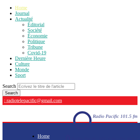
Home
Journal
Actualité
Éditorial
Société
Économie
Politique
Tribune
Covid-19
Dernière Heure
Culture
Monde
Sport
Search
: radiotelepacific@gmail.com
Radio Pacific 101.5 fm
Home
Radio Pacific 101.5 fm - En direct