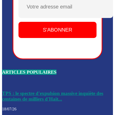
Dieu, le mardi 2 juin.
Plusieurs drones explosifs ont été largués dans la zone de 
Dieu, le mardi 2 juin.
Leslie Voltaire annonce la remise du pouvoir le 7 février, s
du 3 avril 2024
Médecins Sans Frontières (MSF) annonce la suspension de 
à Bel-Air
Nouveau Numéro d’Identification pour toute demande ou
renouvellement de passeport en Haïti
ARTICLES POPULAIRES
Le consul haïtien à Santiago démissionne, dénonçant les dif
migratoires des Haïtiens
Les forces de l’ordre ont lancé une vaste opération dans le
de Bel-Air et Bas-Delmas
TPS : le spectre d'expulsion massive inquiète des
centaines de milliers d'Haït...
Les forces de l’ordre ont réussi à neutraliser plusieurs ban
cadre d’une opération
18/07/26