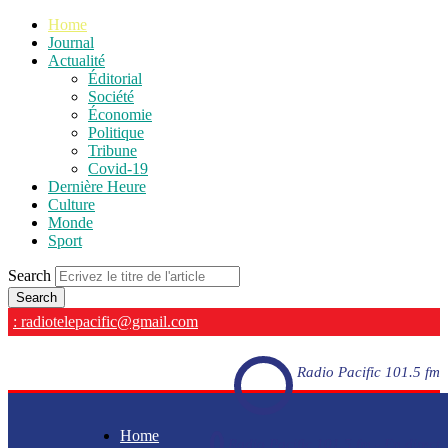
Home
Journal
Actualité
Éditorial
Société
Économie
Politique
Tribune
Covid-19
Dernière Heure
Culture
Monde
Sport
Search
: radiotelepacific@gmail.com
Radio Pacific 101.5 fm
Home
Radio Pacific 101.5 fm - En direct