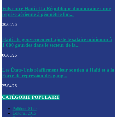
Le CEP a publié mardi le nouveau calendrier électoral pour
Vols entre Haïti et la République dominicaine : une
l’organisation des élections dans le pays
reprise aérienne à géométrie lim...
La DGI promet une solution aux problèmes d’immatriculatio
30/05/26
Gustavo Petro : Un appel à la solidarité entre Haïti et la C
Haïti : le gouvernement ajuste le salaire minimum à
des solutions communes
1 000 gourdes dans le secteur de la...
Le CPT envisage de moderniser l’aéroport du Cap-Haitien 
06/05/26
construire un autre aéroport
Le président colombien, Gustavo Petro, a visité la ville de 
Les États-Unis réaffirment leur soutien à Haïti et à la
mercredi
Force de répression des gang...
Le conseiller-président, Fritz Alphonse Jean, plaide pour l’
25/04/26
aide de 200M$ pour Haïti
CATÉGORIE POPULAIRE
Jour J – 2, des délégations commencent à arriver à Jacmel 
conseil des ministres
Politique
8129
Éditorial
2015
Le gouvernement a inauguré ce vendredi le port commercia