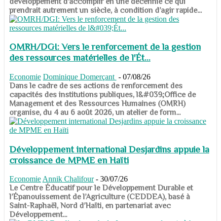
développement d’accomplir en une décennie ce qui
prendrait autrement un siècle, à condition d’agir rapide...
OMRH/DGI: Vers le renforcement de la gestion
des ressources matérielles de l'Ét...
Economie
Dominique Domerçant
-
07/08/26
Dans le cadre de ses actions de renforcement des
capacités des institutions publiques, l&#039;Office de
Management et des Ressources Humaines (OMRH)
organise, du 4 au 6 août 2026, un atelier de form...
Développement international Desjardins appuie la
croissance de MPME en Haïti
Economie
Annik Chalifour
-
30/07/26
​​​​​​​Le Centre Éducatif pour le Développement Durable et
l’Épanouissement de l’Agriculture (CEDDEA), basé à
Saint-Raphaël, Nord d’Haïti, en partenariat avec
Développement...