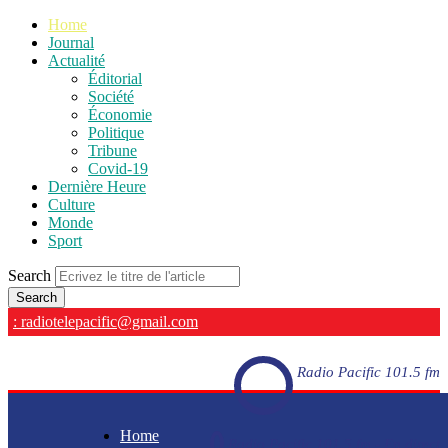
Home
Journal
Actualité
Éditorial
Société
Économie
Politique
Tribune
Covid-19
Dernière Heure
Culture
Monde
Sport
Search
: radiotelepacific@gmail.com
Radio Pacific 101.5 fm
Home
Radio Pacific 101.5 fm - En direct