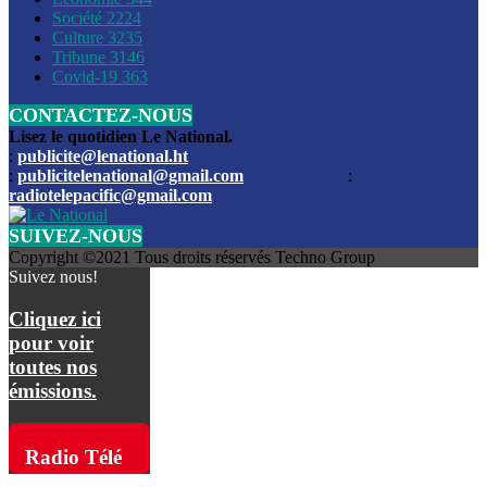
Société
2224
Culture
3235
Les funérailles du journaliste Jimmy Jean tué lors de l’atta
Tribune
3146
par les bandits
Covid-19
363
CONTACTEZ-NOUS
Des échanges de tirs entre les forces de l’ordre et des ban
signalés, mercredi
Lisez le quotidien Le National.
:
publicite@lenational.ht
:
publicitelenational@gmail.com
:
L’ancien directeur general de la police nationale d’Haiti, M
radiotelepacific@gmail.com
a été intronisé, mardi
SUIVEZ-NOUS
L’ex député Prophane Victor sous les verrous de la PNH. Il a
Copyright ©2021 Tous droits réservés Techno Group
dimanche par la DCPJ
Suivez nous!
Plus de 700 nouveaux policiers ont été gradués, vendredi, 
Cliquez ici
de Police nationale d’Haiti
pour voir
toutes nos
Le gouvernement américain a décidé de rembourser les fr
émissions.
dossier pour près de 100.000 migrants
La commission municipale de Pétion-Ville informe avoir pri
Radio Télé
mesures pour renforcer la sécurité