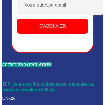
Plusieurs drones explosifs ont été largués dans la zone de 
Dieu, le mardi 2 juin.
Leslie Voltaire annonce la remise du pouvoir le 7 février, s
du 3 avril 2024
Médecins Sans Frontières (MSF) annonce la suspension de 
à Bel-Air
Nouveau Numéro d’Identification pour toute demande ou
renouvellement de passeport en Haïti
ARTICLES POPULAIRES
Le consul haïtien à Santiago démissionne, dénonçant les dif
migratoires des Haïtiens
Les forces de l’ordre ont lancé une vaste opération dans le
de Bel-Air et Bas-Delmas
TPS : le spectre d'expulsion massive inquiète des
centaines de milliers d'Haït...
Les forces de l’ordre ont réussi à neutraliser plusieurs ban
cadre d’une opération
18/07/26