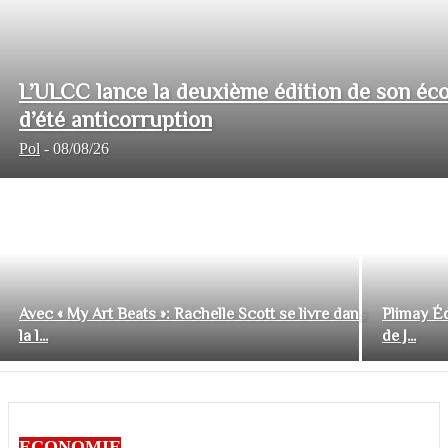
L’ULCC lance la deuxième édition de son éco
d’été anticorruption
Pol
-
08/08/26
Avec « My Art Beats »: Rachelle Scott se livre dans
Plimay Éd
la l...
de J...
ECONOMIE