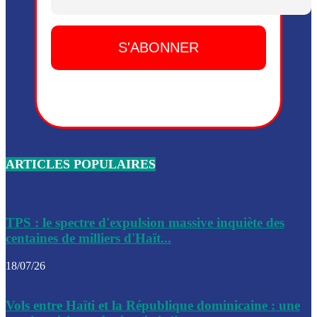
Dieu, le mardi 2 juin.
Leslie Voltaire annonce la remise du pouvoir le 7 février, s
du 3 avril 2024
Médecins Sans Frontières (MSF) annonce la suspension de 
à Bel-Air
Nouveau Numéro d’Identification pour toute demande ou
renouvellement de passeport en Haïti
ARTICLES POPULAIRES
Le consul haïtien à Santiago démissionne, dénonçant les dif
migratoires des Haïtiens
Les forces de l’ordre ont lancé une vaste opération dans le
de Bel-Air et Bas-Delmas
TPS : le spectre d'expulsion massive inquiète des
centaines de milliers d'Haït...
Les forces de l’ordre ont réussi à neutraliser plusieurs ban
cadre d’une opération
18/07/26
Le CEP a publié mardi le nouveau calendrier électoral pour
Vols entre Haïti et la République dominicaine : une
l’organisation des élections dans le pays