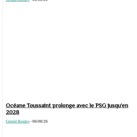
Océane Toussaint prolonge avec le PSG jusqu’en
2028
Gérald Bordes
-
06/08/26