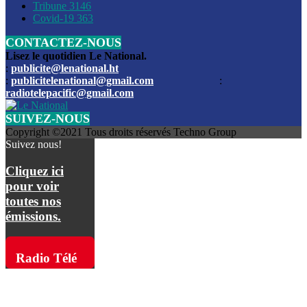
Les funérailles du journaliste Jimmy Jean tué lors de l’atta
Tribune
3146
par les bandits
Covid-19
363
CONTACTEZ-NOUS
Des échanges de tirs entre les forces de l’ordre et des ban
signalés, mercredi
Lisez le quotidien Le National.
:
publicite@lenational.ht
:
publicitelenational@gmail.com
:
L’ancien directeur general de la police nationale d’Haiti, M
radiotelepacific@gmail.com
a été intronisé, mardi
SUIVEZ-NOUS
L’ex député Prophane Victor sous les verrous de la PNH. Il a
Copyright ©2021 Tous droits réservés Techno Group
dimanche par la DCPJ
Suivez nous!
Plus de 700 nouveaux policiers ont été gradués, vendredi, 
Cliquez ici
de Police nationale d’Haiti
pour voir
toutes nos
Le gouvernement américain a décidé de rembourser les fr
émissions.
dossier pour près de 100.000 migrants
La commission municipale de Pétion-Ville informe avoir pri
Radio Télé
mesures pour renforcer la sécurité
Pacific sur
L’Administration fédérale de l’Aviation (FAA) a atténué l’int
vols vers Haïti