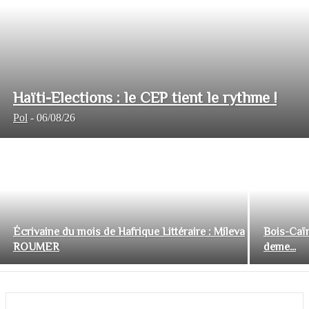
Haïti-Elections : le CEP tient le rythme !
Pol
-
06/08/26
Écrivaine du mois de Hafrique Littéraire : Mileva
Bois-Caïm
ROUMER
deme...