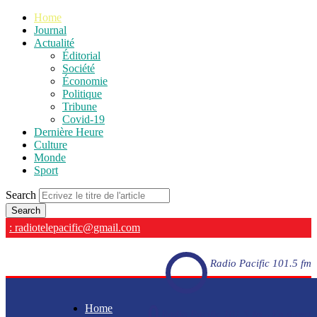
Home
Journal
Actualité
Éditorial
Société
Économie
Politique
Tribune
Covid-19
Dernière Heure
Culture
Monde
Sport
Search
: radiotelepacific@gmail.com
Radio Pacific 101.5 fm
Home
Radio Pacific 101.5 fm - En direct