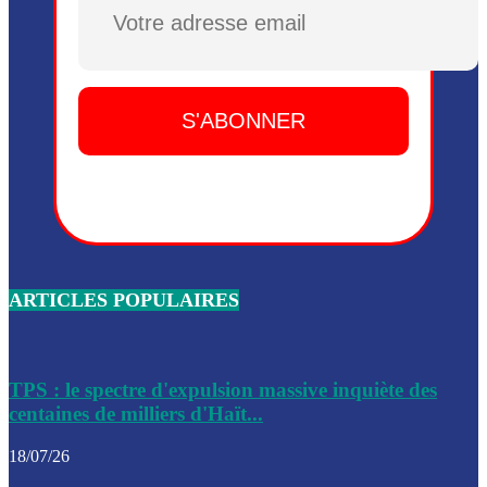
Plusieurs drones explosifs ont été largués dans la zone de 
Dieu, le mardi 2 juin.
Leslie Voltaire annonce la remise du pouvoir le 7 février, s
du 3 avril 2024
Médecins Sans Frontières (MSF) annonce la suspension de 
à Bel-Air
Nouveau Numéro d’Identification pour toute demande ou
renouvellement de passeport en Haïti
ARTICLES POPULAIRES
Le consul haïtien à Santiago démissionne, dénonçant les dif
migratoires des Haïtiens
Les forces de l’ordre ont lancé une vaste opération dans le
de Bel-Air et Bas-Delmas
TPS : le spectre d'expulsion massive inquiète des
centaines de milliers d'Haït...
Les forces de l’ordre ont réussi à neutraliser plusieurs ban
cadre d’une opération
18/07/26