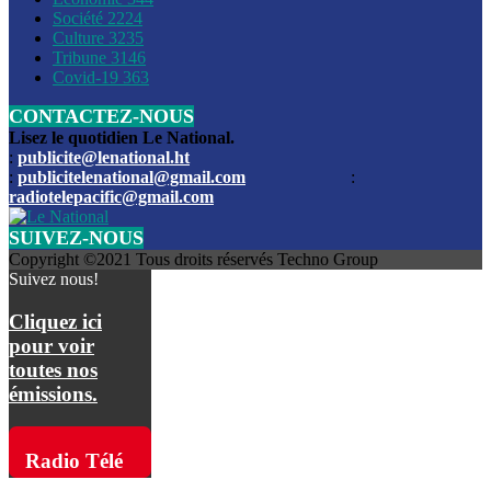
Société
2224
Culture
3235
Les funérailles du journaliste Jimmy Jean tué lors de l’atta
Tribune
3146
par les bandits
Covid-19
363
CONTACTEZ-NOUS
Des échanges de tirs entre les forces de l’ordre et des ban
signalés, mercredi
Lisez le quotidien Le National.
:
publicite@lenational.ht
:
publicitelenational@gmail.com
:
L’ancien directeur general de la police nationale d’Haiti, M
radiotelepacific@gmail.com
a été intronisé, mardi
SUIVEZ-NOUS
L’ex député Prophane Victor sous les verrous de la PNH. Il a
Copyright ©2021 Tous droits réservés Techno Group
dimanche par la DCPJ
Suivez nous!
Plus de 700 nouveaux policiers ont été gradués, vendredi, 
Cliquez ici
de Police nationale d’Haiti
pour voir
toutes nos
Le gouvernement américain a décidé de rembourser les fr
émissions.
dossier pour près de 100.000 migrants
La commission municipale de Pétion-Ville informe avoir pri
Radio Télé
mesures pour renforcer la sécurité