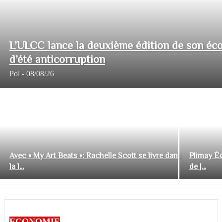
L’ULCC lance la deuxième édition de son éco
d’été anticorruption
Pol
-
08/08/26
Avec « My Art Beats »: Rachelle Scott se livre dans
Plimay Éd
la l...
de J...
ECONOMIE