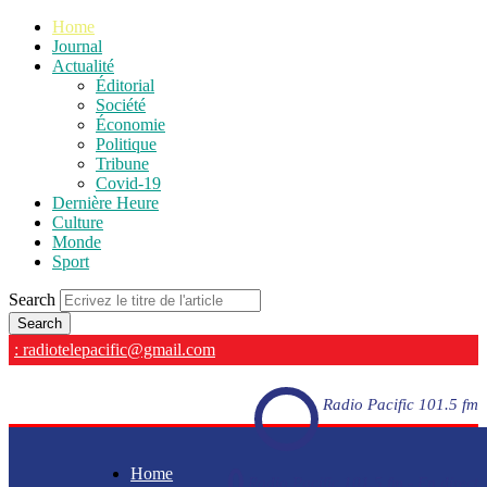
Home
Journal
Actualité
Éditorial
Société
Économie
Politique
Tribune
Covid-19
Dernière Heure
Culture
Monde
Sport
Search
: radiotelepacific@gmail.com
Radio Pacific 101.5 fm
Home
Radio Pacific 101.5 fm - En direct