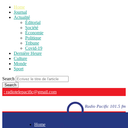
Home
Journal
Actualité
Éditorial
Société
Économie
Politique
Tribune
Covid-19
Dernière Heure
Culture
Monde
Sport
Search
: radiotelepacific@gmail.com
Radio Pacific 101.5 fm
Home
Radio Pacific 101.5 fm - En direct