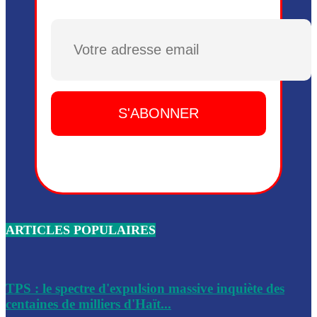
Plusieurs drones explosifs ont été largués dans la zone de 
Dieu, le mardi 2 juin.
Plusieurs drones explosifs ont été largués dans la zone de 
Dieu, le mardi 2 juin.
Leslie Voltaire annonce la remise du pouvoir le 7 février, s
du 3 avril 2024
Médecins Sans Frontières (MSF) annonce la suspension de 
à Bel-Air
Nouveau Numéro d’Identification pour toute demande ou
renouvellement de passeport en Haïti
ARTICLES POPULAIRES
Le consul haïtien à Santiago démissionne, dénonçant les dif
migratoires des Haïtiens
Les forces de l’ordre ont lancé une vaste opération dans le
de Bel-Air et Bas-Delmas
TPS : le spectre d'expulsion massive inquiète des
centaines de milliers d'Haït...