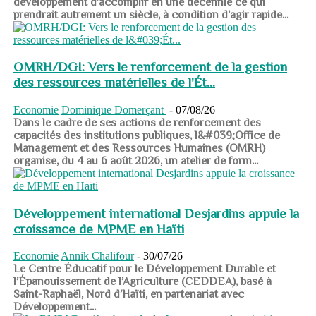
développement d’accomplir en une décennie ce qui
prendrait autrement un siècle, à condition d’agir rapide...
OMRH/DGI: Vers le renforcement de la gestion
des ressources matérielles de l'Ét...
Economie
Dominique Domerçant
-
07/08/26
Dans le cadre de ses actions de renforcement des
capacités des institutions publiques, l&#039;Office de
Management et des Ressources Humaines (OMRH)
organise, du 4 au 6 août 2026, un atelier de form...
Développement international Desjardins appuie la
croissance de MPME en Haïti
Economie
Annik Chalifour
-
30/07/26
​​​​​​​Le Centre Éducatif pour le Développement Durable et
l’Épanouissement de l’Agriculture (CEDDEA), basé à
Saint-Raphaël, Nord d’Haïti, en partenariat avec
Développement...