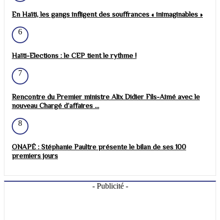
En Haïti, les gangs infligent des souffrances « inimaginables »
6
Haïti-Elections : le CEP tient le rythme !
7
Rencontre du Premier ministre Alix Didier Fils-Aimé avec le
nouveau Chargé d’affaires ...
8
ONAPÉ : Stéphanie Paultre présente le bilan de ses 100
premiers jours
- Publicité -